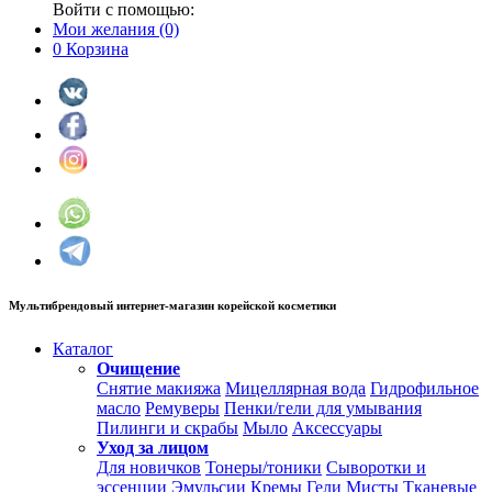
Войти с помощью:
Мои желания
(0)
0
Корзина
Мультибрендовый интернет-магазин корейской косметики
Каталог
Очищение
Снятие макияжа
Мицеллярная вода
Гидрофильное
масло
Ремуверы
Пенки/гели для умывания
Пилинги и скрабы
Мыло
Аксессуары
Уход за лицом
Для новичков
Тонеры/тоники
Сыворотки и
эссенции
Эмульсии
Кремы
Гели
Мисты
Тканевые