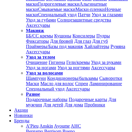
маски
Гидрогелевые маски
Альгинатные
маски
Смываемые маски
Маски-пленки
Ночные
маски
Специальный уход
Патчи
Уход за глазами
Уход за губами
Солнцезащитные средства
Аксессуары
Макияж
ББ/СС кремы
Кушоны
Консилеры
Пудры
Фиксаторы
Для бровей
Для глаз
Для губ
Праймеры/Базы под макияж
Хайлайтеры
Румяна
Аксессуары
Уход за телом
Очищение
Гигиена
Гели/кремы
Уход за руками
Уход за ногами
Уход за ногтями
Аксессуары
Уход за волосами
Шампуни
Кондиционеры/бальзамы
Сыворотки
Маски
Масло для волос
Спреи
Ламинирование
Специальный уход
Аксессуары
Разное
Подарочные наборы
Подарочные карты
Для
мужчин
Для детей
Для дома
Пробники
Акции
Новинки
Бренды
A’Pieu
Anskin
Ayoume
AHC
Bergamo
Berrisom
Bueno