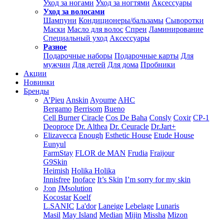
Уход за ногами
Уход за ногтями
Аксессуары
Уход за волосами
Шампуни
Кондиционеры/бальзамы
Сыворотки
Маски
Масло для волос
Спреи
Ламинирование
Специальный уход
Аксессуары
Разное
Подарочные наборы
Подарочные карты
Для
мужчин
Для детей
Для дома
Пробники
Акции
Новинки
Бренды
A’Pieu
Anskin
Ayoume
AHC
Bergamo
Berrisom
Bueno
Cell Burner
Ciracle
Cos De Baha
Consly
Coxir
CP-1
Deoproce
Dr. Althea
Dr. Ceuracle
Dr.Jart+
Elizavecca
Enough
Esthetic House
Etude House
Eunyul
FarmStay
FLOR de MAN
Frudia
Fraijour
G9Skin
Heimish
Holika Holika
Innisfree
Inoface
It’s Skin
I’m sorry for my skin
J:on
JMsolution
Kocostar
Koelf
L.SANIC
La'dor
Laneige
Lebelage
Lunaris
Masil
May Island
Median
Mijin
Missha
Mizon