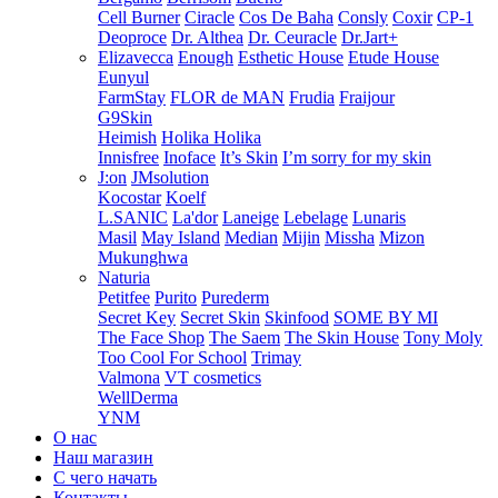
Cell Burner
Ciracle
Cos De Baha
Consly
Coxir
CP-1
Deoproce
Dr. Althea
Dr. Ceuracle
Dr.Jart+
Elizavecca
Enough
Esthetic House
Etude House
Eunyul
FarmStay
FLOR de MAN
Frudia
Fraijour
G9Skin
Heimish
Holika Holika
Innisfree
Inoface
It’s Skin
I’m sorry for my skin
J:on
JMsolution
Kocostar
Koelf
L.SANIC
La'dor
Laneige
Lebelage
Lunaris
Masil
May Island
Median
Mijin
Missha
Mizon
Mukunghwa
Naturia
Petitfee
Purito
Purederm
Secret Key
Secret Skin
Skinfood
SOME BY MI
The Face Shop
The Saem
The Skin House
Tony Moly
Too Cool For School
Trimay
Valmona
VT cosmetics
WellDerma
YNM
О нас
Наш магазин
С чего начать
Контакты