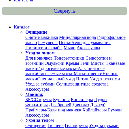
Свернуть
Каталог
Очищение
Снятие макияжа
Мицеллярная вода
Гидрофильное
масло
Ремуверы
Пенки/гели для умывания
Пилинги и скрабы
Мыло
Аксессуары
Уход за лицом
Для новичков
Тонеры/тоники
Сыворотки и
эссенции
Эмульсии
Кремы
Гели
Мисты
Тканевые
маски
Гидрогелевые маски
Альгинатные
маски
Смываемые маски
Маски-пленки
Ночные
маски
Специальный уход
Патчи
Уход за глазами
Уход за губами
Солнцезащитные средства
Аксессуары
Макияж
ББ/СС кремы
Кушоны
Консилеры
Пудры
Фиксаторы
Для бровей
Для глаз
Для губ
Праймеры/Базы под макияж
Хайлайтеры
Румяна
Аксессуары
Уход за телом
Очищение
Гигиена
Гели/кремы
Уход за руками