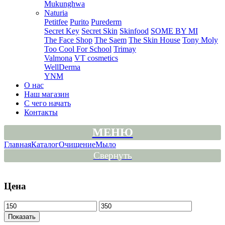
Mukunghwa
Naturia
Petitfee
Purito
Purederm
Secret Key
Secret Skin
Skinfood
SOME BY MI
The Face Shop
The Saem
The Skin House
Tony Moly
Too Cool For School
Trimay
Valmona
VT cosmetics
WellDerma
YNM
О нас
Наш магазин
С чего начать
Контакты
МЕНЮ
Главная
Каталог
Очищение
Мыло
Свернуть
Цена
Показать