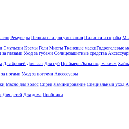
масло
Ремуверы
Пенки/гели для умывания
Пилинги и скрабы
Мы
ии
Эмульсии
Кремы
Гели
Мисты
Тканевые маски
Гидрогелевые м
д за глазами
Уход за губами
Солнцезащитные средства
Аксессуа
ы
Для бровей
Для глаз
Для губ
Праймеры/Базы под макияж
Хайл
 за ногами
Уход за ногтями
Аксессуары
ки
Масло для волос
Спреи
Ламинирование
Специальный уход
А
н
Для детей
Для дома
Пробники