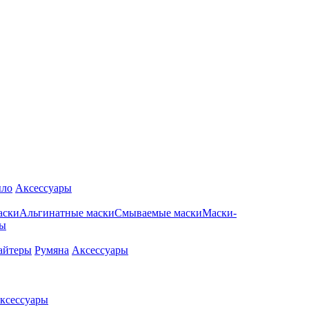
ло
Аксессуары
аски
Альгинатные маски
Смываемые маски
Маски-
ры
айтеры
Румяна
Аксессуары
ксессуары