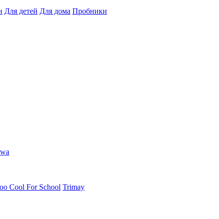
н
Для детей
Для дома
Пробники
hwa
oo Cool For School
Trimay