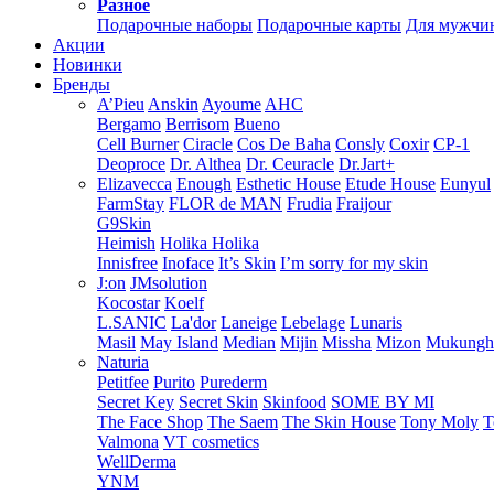
Разное
Подарочные наборы
Подарочные карты
Для мужчи
Акции
Новинки
Бренды
A’Pieu
Anskin
Ayoume
AHC
Bergamo
Berrisom
Bueno
Cell Burner
Ciracle
Cos De Baha
Consly
Coxir
CP-1
Deoproce
Dr. Althea
Dr. Ceuracle
Dr.Jart+
Elizavecca
Enough
Esthetic House
Etude House
Eunyul
FarmStay
FLOR de MAN
Frudia
Fraijour
G9Skin
Heimish
Holika Holika
Innisfree
Inoface
It’s Skin
I’m sorry for my skin
J:on
JMsolution
Kocostar
Koelf
L.SANIC
La'dor
Laneige
Lebelage
Lunaris
Masil
May Island
Median
Mijin
Missha
Mizon
Mukung
Naturia
Petitfee
Purito
Purederm
Secret Key
Secret Skin
Skinfood
SOME BY MI
The Face Shop
The Saem
The Skin House
Tony Moly
T
Valmona
VT cosmetics
WellDerma
YNM