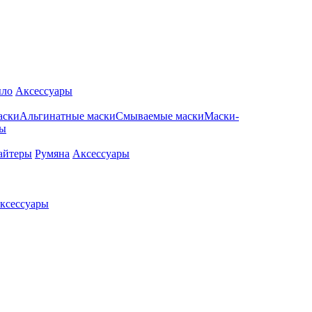
ло
Аксессуары
аски
Альгинатные маски
Смываемые маски
Маски-
ры
айтеры
Румяна
Аксессуары
ксессуары