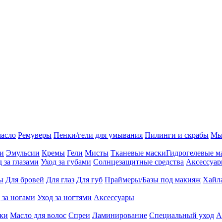
масло
Ремуверы
Пенки/гели для умывания
Пилинги и скрабы
Мы
ии
Эмульсии
Кремы
Гели
Мисты
Тканевые маски
Гидрогелевые м
д за глазами
Уход за губами
Солнцезащитные средства
Аксессуа
ы
Для бровей
Для глаз
Для губ
Праймеры/Базы под макияж
Хайл
 за ногами
Уход за ногтями
Аксессуары
ки
Масло для волос
Спреи
Ламинирование
Специальный уход
А