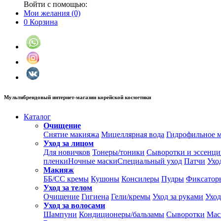
Войти с помощью:
Мои желания
(0)
0
Корзина
Мультибрендовый интернет-магазин корейской косметики
Каталог
Очищение
Снятие макияжа
Мицеллярная вода
Гидрофильное 
Уход за лицом
Для новичков
Тонеры/тоники
Сыворотки и эссенц
пленки
Ночные маски
Специальный уход
Патчи
Ухо
Макияж
ББ/СС кремы
Кушоны
Консилеры
Пудры
Фиксатор
Уход за телом
Очищение
Гигиена
Гели/кремы
Уход за руками
Уход
Уход за волосами
Шампуни
Кондиционеры/бальзамы
Сыворотки
Мас