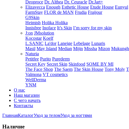
Deoproce
Dr. Althea
Dr. Ceuracle
Dr.Jart+
Elizavecca
Enough
Esthetic House
Etude House
Eunyul
FarmStay
FLOR de MAN
Frudia
Fraijour
G9Skin
Heimish
Holika Holika
Innisfree
Inoface
It’s Skin
I’m sorry for my skin
J:on
JMsolution
Kocostar
Koelf
L.SANIC
La'dor
Laneige
Lebelage
Lunaris
Masil
May Island
Median
Mijin
Missha
Mizon
Mukung
Naturia
Petitfee
Purito
Purederm
Secret Key
Secret Skin
Skinfood
SOME BY MI
The Face Shop
The Saem
The Skin House
Tony Moly
T
Valmona
VT cosmetics
WellDerma
YNM
О нас
Наш магазин
С чего начать
Контакты
Главная
Каталог
Уход за телом
Уход за ногтями
Наличие