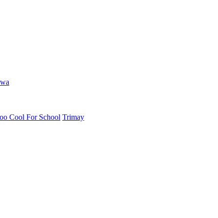
hwa
oo Cool For School
Trimay