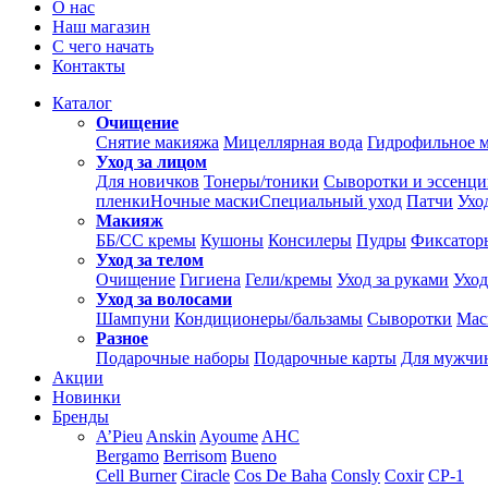
О нас
Наш магазин
С чего начать
Контакты
Каталог
Очищение
Снятие макияжа
Мицеллярная вода
Гидрофильное 
Уход за лицом
Для новичков
Тонеры/тоники
Сыворотки и эссенц
пленки
Ночные маски
Специальный уход
Патчи
Ухо
Макияж
ББ/СС кремы
Кушоны
Консилеры
Пудры
Фиксатор
Уход за телом
Очищение
Гигиена
Гели/кремы
Уход за руками
Уход
Уход за волосами
Шампуни
Кондиционеры/бальзамы
Сыворотки
Мас
Разное
Подарочные наборы
Подарочные карты
Для мужчи
Акции
Новинки
Бренды
A’Pieu
Anskin
Ayoume
AHC
Bergamo
Berrisom
Bueno
Cell Burner
Ciracle
Cos De Baha
Consly
Coxir
CP-1