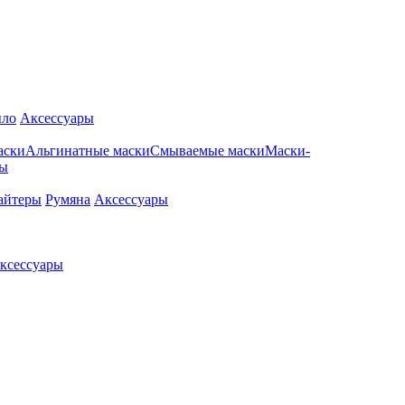
ло
Аксессуары
аски
Альгинатные маски
Смываемые маски
Маски-
ры
айтеры
Румяна
Аксессуары
ксессуары