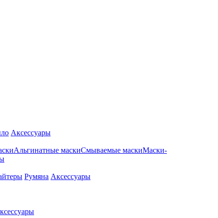
ло
Аксессуары
аски
Альгинатные маски
Смываемые маски
Маски-
ры
айтеры
Румяна
Аксессуары
ксессуары