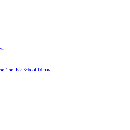
hwa
oo Cool For School
Trimay