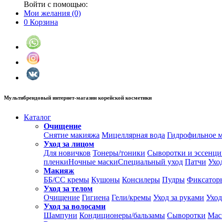
Войти с помощью:
Мои желания
(0)
0
Корзина
Мультибрендовый интернет-магазин корейской косметики
Каталог
Очищение
Снятие макияжа
Мицеллярная вода
Гидрофильное 
Уход за лицом
Для новичков
Тонеры/тоники
Сыворотки и эссенц
пленки
Ночные маски
Специальный уход
Патчи
Ухо
Макияж
ББ/СС кремы
Кушоны
Консилеры
Пудры
Фиксатор
Уход за телом
Очищение
Гигиена
Гели/кремы
Уход за руками
Уход
Уход за волосами
Шампуни
Кондиционеры/бальзамы
Сыворотки
Мас