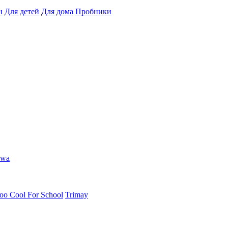
н
Для детей
Для дома
Пробники
hwa
oo Cool For School
Trimay