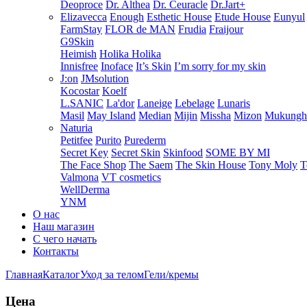
Deoproce
Dr. Althea
Dr. Ceuracle
Dr.Jart+
Elizavecca
Enough
Esthetic House
Etude House
Eunyul
FarmStay
FLOR de MAN
Frudia
Fraijour
G9Skin
Heimish
Holika Holika
Innisfree
Inoface
It’s Skin
I’m sorry for my skin
J:on
JMsolution
Kocostar
Koelf
L.SANIC
La'dor
Laneige
Lebelage
Lunaris
Masil
May Island
Median
Mijin
Missha
Mizon
Mukung
Naturia
Petitfee
Purito
Purederm
Secret Key
Secret Skin
Skinfood
SOME BY MI
The Face Shop
The Saem
The Skin House
Tony Moly
T
Valmona
VT cosmetics
WellDerma
YNM
О нас
Наш магазин
С чего начать
Контакты
Главная
Каталог
Уход за телом
Гели/кремы
Цена