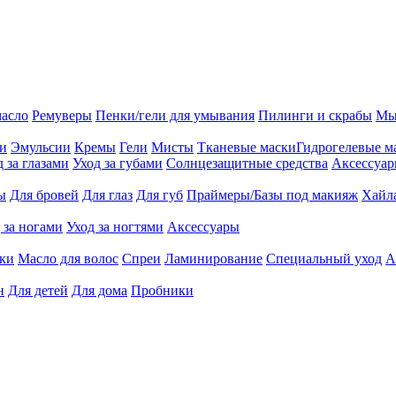
масло
Ремуверы
Пенки/гели для умывания
Пилинги и скрабы
Мы
ии
Эмульсии
Кремы
Гели
Мисты
Тканевые маски
Гидрогелевые м
д за глазами
Уход за губами
Солнцезащитные средства
Аксессуа
ы
Для бровей
Для глаз
Для губ
Праймеры/Базы под макияж
Хайл
 за ногами
Уход за ногтями
Аксессуары
ки
Масло для волос
Спреи
Ламинирование
Специальный уход
А
н
Для детей
Для дома
Пробники