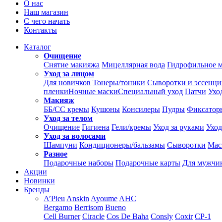
О нас
Наш магазин
С чего начать
Контакты
Каталог
Очищение
Снятие макияжа
Мицеллярная вода
Гидрофильное 
Уход за лицом
Для новичков
Тонеры/тоники
Сыворотки и эссенц
пленки
Ночные маски
Специальный уход
Патчи
Ухо
Макияж
ББ/СС кремы
Кушоны
Консилеры
Пудры
Фиксатор
Уход за телом
Очищение
Гигиена
Гели/кремы
Уход за руками
Уход
Уход за волосами
Шампуни
Кондиционеры/бальзамы
Сыворотки
Мас
Разное
Подарочные наборы
Подарочные карты
Для мужчи
Акции
Новинки
Бренды
A’Pieu
Anskin
Ayoume
AHC
Bergamo
Berrisom
Bueno
Cell Burner
Ciracle
Cos De Baha
Consly
Coxir
CP-1