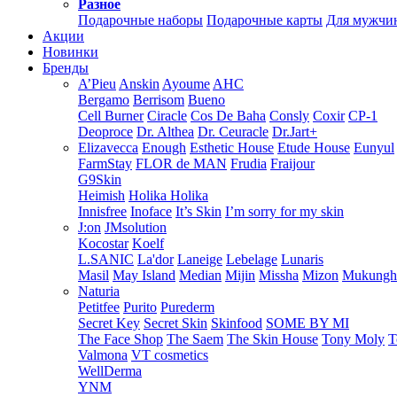
Разное
Подарочные наборы
Подарочные карты
Для мужчи
Акции
Новинки
Бренды
A’Pieu
Anskin
Ayoume
AHC
Bergamo
Berrisom
Bueno
Cell Burner
Ciracle
Cos De Baha
Consly
Coxir
CP-1
Deoproce
Dr. Althea
Dr. Ceuracle
Dr.Jart+
Elizavecca
Enough
Esthetic House
Etude House
Eunyul
FarmStay
FLOR de MAN
Frudia
Fraijour
G9Skin
Heimish
Holika Holika
Innisfree
Inoface
It’s Skin
I’m sorry for my skin
J:on
JMsolution
Kocostar
Koelf
L.SANIC
La'dor
Laneige
Lebelage
Lunaris
Masil
May Island
Median
Mijin
Missha
Mizon
Mukung
Naturia
Petitfee
Purito
Purederm
Secret Key
Secret Skin
Skinfood
SOME BY MI
The Face Shop
The Saem
The Skin House
Tony Moly
T
Valmona
VT cosmetics
WellDerma
YNM