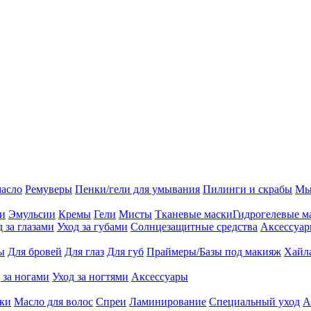
масло
Ремуверы
Пенки/гели для умывания
Пилинги и скрабы
Мы
ии
Эмульсии
Кремы
Гели
Мисты
Тканевые маски
Гидрогелевые м
д за глазами
Уход за губами
Солнцезащитные средства
Аксессуа
ы
Для бровей
Для глаз
Для губ
Праймеры/Базы под макияж
Хайл
 за ногами
Уход за ногтями
Аксессуары
ки
Масло для волос
Спреи
Ламинирование
Специальный уход
А