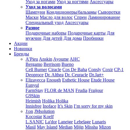
Уход за ногами
Уход за ногтями
Аксессуары
Уход за волосами
Шампуни
Кондиционеры/бальзамы
Сыворотки
Маски
Масло для волос
Спреи
Ламинирование
Специальный уход
Аксессуары
Разное
Подарочные наборы
Подарочные карты
Для
мужчин
Для детей
Для дома
Пробники
Акции
Новинки
Бренды
A’Pieu
Anskin
Ayoume
AHC
Bergamo
Berrisom
Bueno
Cell Burner
Ciracle
Cos De Baha
Consly
Coxir
CP-1
Deoproce
Dr. Althea
Dr. Ceuracle
Dr.Jart+
Elizavecca
Enough
Esthetic House
Etude House
Eunyul
FarmStay
FLOR de MAN
Frudia
Fraijour
G9Skin
Heimish
Holika Holika
Innisfree
Inoface
It’s Skin
I’m sorry for my skin
J:on
JMsolution
Kocostar
Koelf
L.SANIC
La'dor
Laneige
Lebelage
Lunaris
Masil
May Island
Median
Mijin
Missha
Mizon