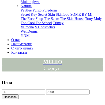
Mukunghwa
Naturia
Petitfee
Purito
Purederm
Secret Key
Secret Skin
Skinfood
SOME BY MI
The Face Shop
The Saem
The Skin House
Tony Moly
Too Cool For School
Trimay
Valmona
VT cosmetics
WellDerma
YNM
О нас
Наш магазин
С чего начать
Контакты
МЕНЮ
Свернуть
Цена
Показать