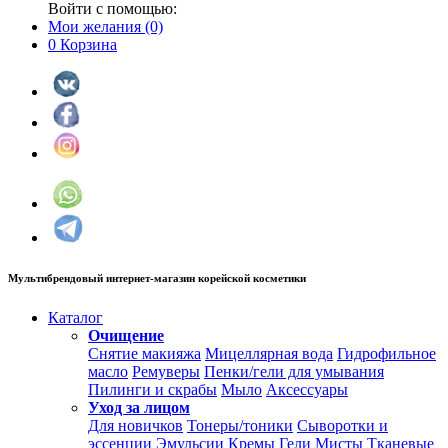
Войти с помощью:
Мои желания
(0)
0
Корзина
Мультибрендовый интернет-магазин корейской косметики
Каталог
Очищение
Снятие макияжа
Мицеллярная вода
Гидрофильное
масло
Ремуверы
Пенки/гели для умывания
Пилинги и скрабы
Мыло
Аксессуары
Уход за лицом
Для новичков
Тонеры/тоники
Сыворотки и
эссенции
Эмульсии
Кремы
Гели
Мисты
Тканевые