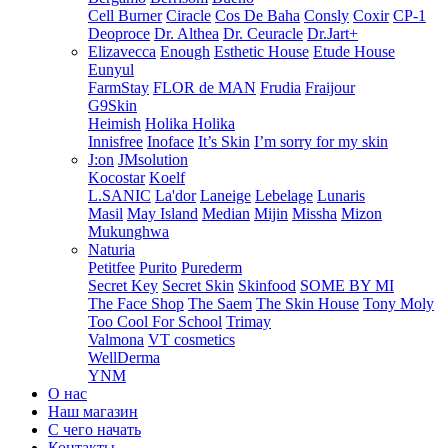
Cell Burner
Ciracle
Cos De Baha
Consly
Coxir
CP-1
Deoproce
Dr. Althea
Dr. Ceuracle
Dr.Jart+
Elizavecca
Enough
Esthetic House
Etude House
Eunyul
FarmStay
FLOR de MAN
Frudia
Fraijour
G9Skin
Heimish
Holika Holika
Innisfree
Inoface
It’s Skin
I’m sorry for my skin
J:on
JMsolution
Kocostar
Koelf
L.SANIC
La'dor
Laneige
Lebelage
Lunaris
Masil
May Island
Median
Mijin
Missha
Mizon
Mukunghwa
Naturia
Petitfee
Purito
Purederm
Secret Key
Secret Skin
Skinfood
SOME BY MI
The Face Shop
The Saem
The Skin House
Tony Moly
Too Cool For School
Trimay
Valmona
VT cosmetics
WellDerma
YNM
О нас
Наш магазин
С чего начать
Контакты