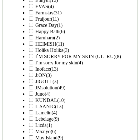
Eunyul
(12)
EVAS
(4)
Farmstay
(31)
Fraijour
(11)
Grace Day
(1)
Happy Bath
(6)
Haruharu
(2)
HEIMISH
(11)
Holika Holika
(3)
I`M SORRY FOR MY SKIN (ULTRU)
(8)
I’m sorry for my skin
(4)
Inoface
(13)
J:ON
(3)
JIGOTT
(3)
JMsolution
(49)
Juno
(4)
KUNDAL
(10)
L.SANIC
(13)
Lamelin
(4)
Lebelage
(9)
Lizda
(1)
Ma:nyo
(6)
May Island
(9)