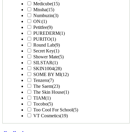
Medicube
(15)
Missha
(15)
Numbuzin
(3)
ON:
(1)
Petitfee
(9)
PUREDERM
(1)
PURITO
(1)
Round Lab
(9)
Secret Key
(1)
Shower Mate
(5)
SILSTAR
(1)
SKIN1004
(28)
SOME BY MI
(12)
Tenzero
(7)
The Saem
(23)
The Skin House
(1)
TIAM
(1)
Tocobo
(5)
Too Cool For School
(5)
VT Cosmetics
(19)