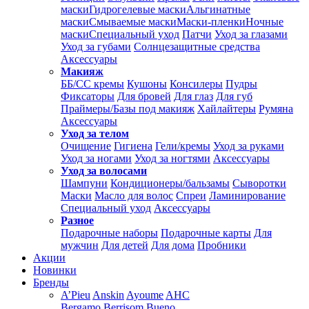
маски
Гидрогелевые маски
Альгинатные
маски
Смываемые маски
Маски-пленки
Ночные
маски
Специальный уход
Патчи
Уход за глазами
Уход за губами
Солнцезащитные средства
Аксессуары
Макияж
ББ/СС кремы
Кушоны
Консилеры
Пудры
Фиксаторы
Для бровей
Для глаз
Для губ
Праймеры/Базы под макияж
Хайлайтеры
Румяна
Аксессуары
Уход за телом
Очищение
Гигиена
Гели/кремы
Уход за руками
Уход за ногами
Уход за ногтями
Аксессуары
Уход за волосами
Шампуни
Кондиционеры/бальзамы
Сыворотки
Маски
Масло для волос
Спреи
Ламинирование
Специальный уход
Аксессуары
Разное
Подарочные наборы
Подарочные карты
Для
мужчин
Для детей
Для дома
Пробники
Акции
Новинки
Бренды
A’Pieu
Anskin
Ayoume
AHC
Bergamo
Berrisom
Bueno