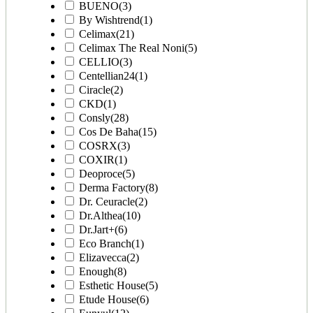
BUENO
(3)
By Wishtrend
(1)
Celimax
(21)
Celimax The Real Noni
(5)
CELLIO
(3)
Centellian24
(1)
Ciracle
(2)
CKD
(1)
Consly
(28)
Cos De Baha
(15)
COSRX
(3)
COXIR
(1)
Deoproce
(5)
Derma Factory
(8)
Dr. Ceuracle
(2)
Dr.Althea
(10)
Dr.Jart+
(6)
Eco Branch
(1)
Elizavecca
(2)
Enough
(8)
Esthetic House
(5)
Etude House
(6)