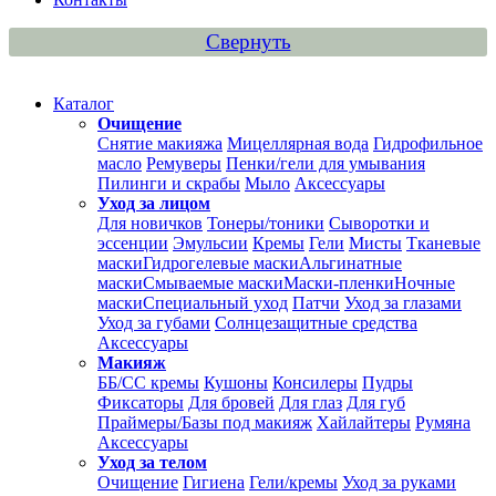
Свернуть
Каталог
Очищение
Снятие макияжа
Мицеллярная вода
Гидрофильное
масло
Ремуверы
Пенки/гели для умывания
Пилинги и скрабы
Мыло
Аксессуары
Уход за лицом
Для новичков
Тонеры/тоники
Сыворотки и
эссенции
Эмульсии
Кремы
Гели
Мисты
Тканевые
маски
Гидрогелевые маски
Альгинатные
маски
Смываемые маски
Маски-пленки
Ночные
маски
Специальный уход
Патчи
Уход за глазами
Уход за губами
Солнцезащитные средства
Аксессуары
Макияж
ББ/СС кремы
Кушоны
Консилеры
Пудры
Фиксаторы
Для бровей
Для глаз
Для губ
Праймеры/Базы под макияж
Хайлайтеры
Румяна
Аксессуары
Уход за телом
Очищение
Гигиена
Гели/кремы
Уход за руками