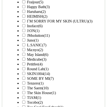
Fraijour
(5)
Happy Bath
(3)
Haruharu
(2)
HEIMISH
(2)
I`M SORRY FOR MY SKIN (ULTRU)
(3)
Inoface
(6)
J:ON
(1)
JMsolution
(11)
Juno
(1)
L.SANIC
(7)
Ma:nyo
(2)
May Island
(6)
Medicube
(3)
Petitfee
(4)
Round Lab
(1)
SKIN1004
(14)
SOME BY MI
(7)
Tenzero
(1)
The Saem
(10)
The Skin House
(1)
TIAM
(1)
Tocobo
(2)