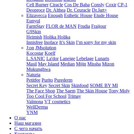
Cell Burner
Ciracle
Cos De Baha
Consly
Coxir
CP-1
Deoproce
Dr. Althea
Dr. Ceuracle
Dr.Jart+
Elizavecca
Enough
Esthetic House
Etude House
Eunyul
FarmStay
FLOR de MAN
Frudia
Fraijour
G9Skin
Heimish
Holika Holika
Innisfree
Inoface
It’s Skin
I’m sorry for my skin
J:on
JMsolution
Kocostar
Koelf
L.SANIC
La'dor
Laneige
Lebelage
Lunaris
Masil
May Island
Median
Mijin
Missha
Mizon
Mukunghwa
Naturia
Petitfee
Purito
Purederm
Secret Key
Secret Skin
Skinfood
SOME BY MI
The Face Shop
The Saem
The Skin House
Tony Moly
Too Cool For School
Trimay
Valmona
VT cosmetics
WellDerma
YNM
О нас
Наш магазин
С чего начать
Контакты