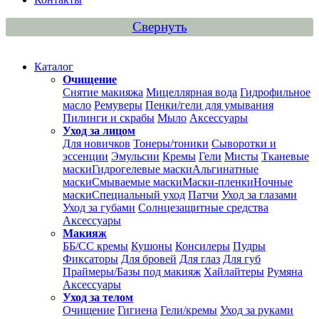
Свернуть
Каталог
Очищение
Снятие макияжа
Мицеллярная вода
Гидрофильное
масло
Ремуверы
Пенки/гели для умывания
Пилинги и скрабы
Мыло
Аксессуары
Уход за лицом
Для новичков
Тонеры/тоники
Сыворотки и
эссенции
Эмульсии
Кремы
Гели
Мисты
Тканевые
маски
Гидрогелевые маски
Альгинатные
маски
Смываемые маски
Маски-пленки
Ночные
маски
Специальный уход
Патчи
Уход за глазами
Уход за губами
Солнцезащитные средства
Аксессуары
Макияж
ББ/СС кремы
Кушоны
Консилеры
Пудры
Фиксаторы
Для бровей
Для глаз
Для губ
Праймеры/Базы под макияж
Хайлайтеры
Румяна
Аксессуары
Уход за телом
Очищение
Гигиена
Гели/кремы
Уход за руками