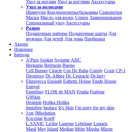
Уход за ногами
Уход за ногтями
Аксессуары
Уход за волосами
Шампуни
Кондиционеры/бальзамы
Сыворотки
Маски
Масло для волос
Спреи
Ламинирование
Специальный уход
Аксессуары
Разное
Подарочные наборы
Подарочные карты
Для
мужчин
Для детей
Для дома
Пробники
Акции
Новинки
Бренды
A’Pieu
Anskin
Ayoume
AHC
Bergamo
Berrisom
Bueno
Cell Burner
Ciracle
Cos De Baha
Consly
Coxir
CP-1
Deoproce
Dr. Althea
Dr. Ceuracle
Dr.Jart+
Elizavecca
Enough
Esthetic House
Etude House
Eunyul
FarmStay
FLOR de MAN
Frudia
Fraijour
G9Skin
Heimish
Holika Holika
Innisfree
Inoface
It’s Skin
I’m sorry for my skin
J:on
JMsolution
Kocostar
Koelf
L.SANIC
La'dor
Laneige
Lebelage
Lunaris
Masil
May Island
Median
Mijin
Missha
Mizon