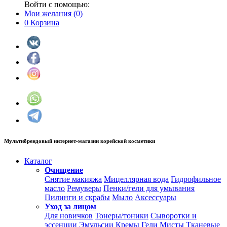
Войти с помощью:
Мои желания
(0)
0
Корзина
Мультибрендовый интернет-магазин корейской косметики
Каталог
Очищение
Снятие макияжа
Мицеллярная вода
Гидрофильное
масло
Ремуверы
Пенки/гели для умывания
Пилинги и скрабы
Мыло
Аксессуары
Уход за лицом
Для новичков
Тонеры/тоники
Сыворотки и
эссенции
Эмульсии
Кремы
Гели
Мисты
Тканевые