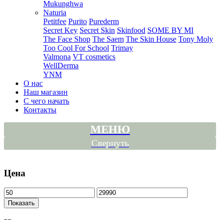
Mukunghwa
Naturia
Petitfee
Purito
Purederm
Secret Key
Secret Skin
Skinfood
SOME BY MI
The Face Shop
The Saem
The Skin House
Tony Moly
Too Cool For School
Trimay
Valmona
VT cosmetics
WellDerma
YNM
О нас
Наш магазин
С чего начать
Контакты
МЕНЮ
Свернуть
Цена
Показать