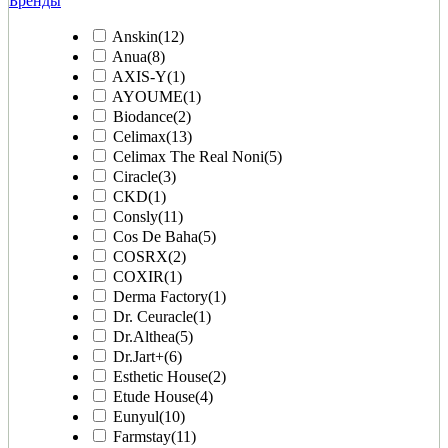
Бренды
Anskin
(12)
Anua
(8)
AXIS-Y
(1)
AYOUME
(1)
Biodance
(2)
Celimax
(13)
Celimax The Real Noni
(5)
Ciracle
(3)
CKD
(1)
Consly
(11)
Cos De Baha
(5)
COSRX
(2)
COXIR
(1)
Derma Factory
(1)
Dr. Ceuracle
(1)
Dr.Althea
(5)
Dr.Jart+
(6)
Esthetic House
(2)
Etude House
(4)
Eunyul
(10)
Farmstay
(11)