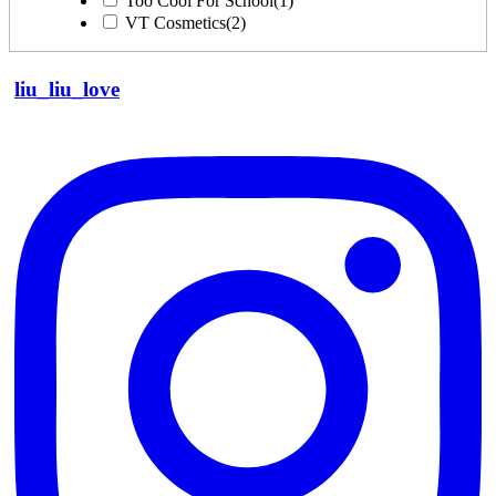
Too Cool For School
(1)
VT Cosmetics
(2)
liu_liu_love