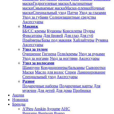
маски
Гидрогелевые маски
Альгинатные
маски
Смываемые маски
Маски-пленки
Ночные
маски
Специальный уход
Патчи
Уход за глазами
Уход за губами
Солнцезащитные средства
Аксессуары
Макияж
ББ/СС кремы
Кушоны
Консилеры
Пудры
Фиксаторы
Для бровей
Для глаз
Для губ
Праймеры/Базы под макияж
Хайлайтеры
Румяна
Аксессуары
Уход за телом
Очищение
Гигиена
Гели/кремы
Уход за руками
Уход за ногами
Уход за ногтями
Аксессуары
Уход за волосами
Шампуни
Кондиционеры/бальзамы
Сыворотки
Маски
Масло для волос
Спреи
Ламинирование
Специальный уход
Аксессуары
Разное
Подарочные наборы
Подарочные карты
Для
мужчин
Для детей
Для дома
Пробники
Акции
Новинки
Бренды
A’Pieu
Anskin
Ayoume
AHC
Bergamo
Berrisom
Bueno