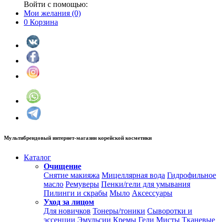
Войти с помощью:
Мои желания
(0)
0
Корзина
Мультибрендовый интернет-магазин корейской косметики
Каталог
Очищение
Снятие макияжа
Мицеллярная вода
Гидрофильное
масло
Ремуверы
Пенки/гели для умывания
Пилинги и скрабы
Мыло
Аксессуары
Уход за лицом
Для новичков
Тонеры/тоники
Сыворотки и
эссенции
Эмульсии
Кремы
Гели
Мисты
Тканевые