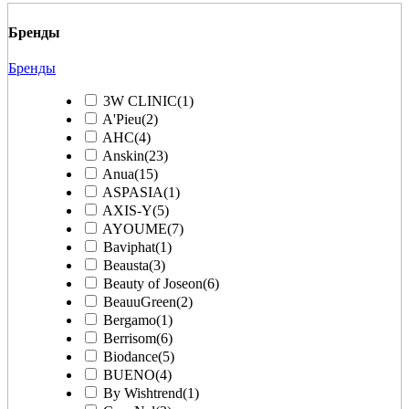
Бренды
Бренды
3W CLINIC
(1)
A'Pieu
(2)
AHC
(4)
Anskin
(23)
Anua
(15)
ASPASIA
(1)
AXIS-Y
(5)
AYOUME
(7)
Baviphat
(1)
Beausta
(3)
Beauty of Joseon
(6)
BeauuGreen
(2)
Bergamo
(1)
Berrisom
(6)
Biodance
(5)
BUENO
(4)
By Wishtrend
(1)