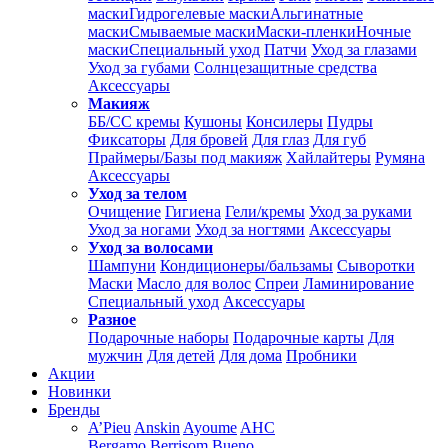
маски
Гидрогелевые маски
Альгинатные
маски
Смываемые маски
Маски-пленки
Ночные
маски
Специальный уход
Патчи
Уход за глазами
Уход за губами
Солнцезащитные средства
Аксессуары
Макияж
ББ/СС кремы
Кушоны
Консилеры
Пудры
Фиксаторы
Для бровей
Для глаз
Для губ
Праймеры/Базы под макияж
Хайлайтеры
Румяна
Аксессуары
Уход за телом
Очищение
Гигиена
Гели/кремы
Уход за руками
Уход за ногами
Уход за ногтями
Аксессуары
Уход за волосами
Шампуни
Кондиционеры/бальзамы
Сыворотки
Маски
Масло для волос
Спреи
Ламинирование
Специальный уход
Аксессуары
Разное
Подарочные наборы
Подарочные карты
Для
мужчин
Для детей
Для дома
Пробники
Акции
Новинки
Бренды
A’Pieu
Anskin
Ayoume
AHC
Bergamo
Berrisom
Bueno