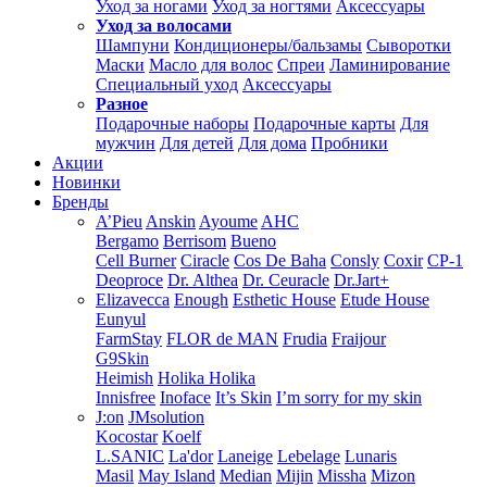
Уход за ногами
Уход за ногтями
Аксессуары
Уход за волосами
Шампуни
Кондиционеры/бальзамы
Сыворотки
Маски
Масло для волос
Спреи
Ламинирование
Специальный уход
Аксессуары
Разное
Подарочные наборы
Подарочные карты
Для
мужчин
Для детей
Для дома
Пробники
Акции
Новинки
Бренды
A’Pieu
Anskin
Ayoume
AHC
Bergamo
Berrisom
Bueno
Cell Burner
Ciracle
Cos De Baha
Consly
Coxir
CP-1
Deoproce
Dr. Althea
Dr. Ceuracle
Dr.Jart+
Elizavecca
Enough
Esthetic House
Etude House
Eunyul
FarmStay
FLOR de MAN
Frudia
Fraijour
G9Skin
Heimish
Holika Holika
Innisfree
Inoface
It’s Skin
I’m sorry for my skin
J:on
JMsolution
Kocostar
Koelf
L.SANIC
La'dor
Laneige
Lebelage
Lunaris
Masil
May Island
Median
Mijin
Missha
Mizon