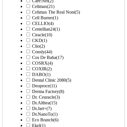
Care:Nel
(2)
Celimax
(21)
Celimax The Real Noni
(5)
Cell Burner
(1)
CELLIO
(4)
Centellian24
(1)
Ciracle
(10)
CKD
(1)
Clio
(2)
Consly
(44)
Cos De Baha
(17)
COSRX
(4)
COXIR
(2)
DABO
(1)
Dental Clinic 2080
(5)
Deoproce
(11)
Derma Factory
(8)
Dr. Ceuracle
(3)
Dr.Althea
(15)
Dr.Jart+
(7)
Dr.NanoTo
(1)
Eco Branch
(6)
Ekel
(1)