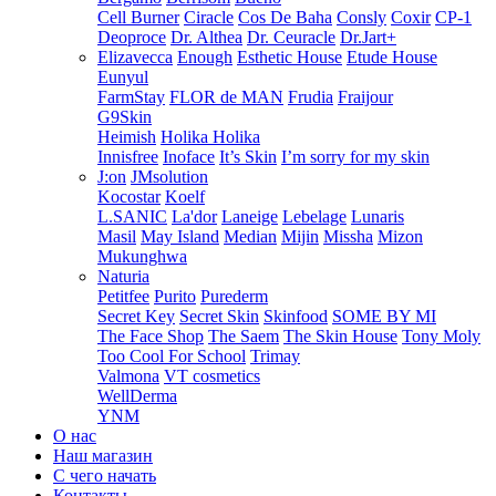
Cell Burner
Ciracle
Cos De Baha
Consly
Coxir
CP-1
Deoproce
Dr. Althea
Dr. Ceuracle
Dr.Jart+
Elizavecca
Enough
Esthetic House
Etude House
Eunyul
FarmStay
FLOR de MAN
Frudia
Fraijour
G9Skin
Heimish
Holika Holika
Innisfree
Inoface
It’s Skin
I’m sorry for my skin
J:on
JMsolution
Kocostar
Koelf
L.SANIC
La'dor
Laneige
Lebelage
Lunaris
Masil
May Island
Median
Mijin
Missha
Mizon
Mukunghwa
Naturia
Petitfee
Purito
Purederm
Secret Key
Secret Skin
Skinfood
SOME BY MI
The Face Shop
The Saem
The Skin House
Tony Moly
Too Cool For School
Trimay
Valmona
VT cosmetics
WellDerma
YNM
О нас
Наш магазин
С чего начать
Контакты