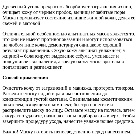
Древесный уголь прекрасно абсорбирует загрязнения из пор,
очищает кожу от черных пробок, вычищает забитые поры.
Маска нормализует состояние излишне жирной кожи, делая ее
свежей и матовой.
Отличительной особенностью альгинатных масок является то,
что они не имеют противопоказаний и могут использоваться
на любом типе кожи, демонстрируя одинаково хороший
результат применения. Сухую кожу альгинат увлажняет, у
жирной – балансирует выделение себума, уменьшает и
подсушивает воспаления, а зрелую кожу маска зрительно
подтягивает и разглаживает.
Способ применения:
Очистить кожу от загрязнений и макияжа, протереть тонером.
Разведите маску водой в равном соотношении до
консистенции густой сметаны. Специальным косметическим
шпателем, входящим в комплект, быстро нанесите и
распределите маску по лицу. Оставьте маску на полчаса, затем
аккуратно удалите, начиная с зоны подбородка – вверх. Чтобы
завершить процедуру ухода, нанесите увлажняющее средство.
Важно! Маску готовить непосредственно перед нанесением.