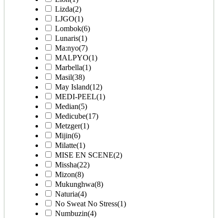
Lizda
(2)
LJGO
(1)
Lombok
(6)
Lunaris
(1)
Ma:nyo
(7)
MALPYO
(1)
Marbella
(1)
Masil
(38)
May Island
(12)
MEDI-PEEL
(1)
Median
(5)
Medicube
(17)
Metzger
(1)
Mijin
(6)
Milatte
(1)
MISE EN SCENE
(2)
Missha
(22)
Mizon
(8)
Mukunghwa
(8)
Naturia
(4)
No Sweat No Stress
(1)
Numbuzin
(4)