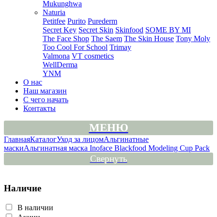
Mukunghwa
Naturia
Petitfee
Purito
Purederm
Secret Key
Secret Skin
Skinfood
SOME BY MI
The Face Shop
The Saem
The Skin House
Tony Moly
Too Cool For School
Trimay
Valmona
VT cosmetics
WellDerma
YNM
О нас
Наш магазин
С чего начать
Контакты
МЕНЮ
Главная
Каталог
Уход за лицом
Альгинатные
маски
Альгинатная маска Inoface Blackfood Modeling Cup Pack
Свернуть
Наличие
В наличии