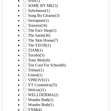
SNP
(1)
SOME BY MI
(13)
Sulwhasoo
(1)
Sung Bo Cleamy
(3)
Swisspure
(1)
Tenzero
(16)
The Face Shop
(1)
The Saem
(36)
The Skin House
(7)
The YEON
(1)
TIAM
(1)
Tocobo
(5)
Tony Moly
(6)
Too Cool For School
(6)
Trimay
(1)
Union
(1)
VPROVE
(1)
VT Cosmetics
(25)
Welcos
(11)
WELLDERMA
(2)
Wonder Bath
(1)
Wonder Both
(1)
YNM
(4)