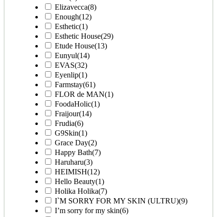
Elizavecca
(8)
Enough
(12)
Esthetic
(1)
Esthetic House
(29)
Etude House
(13)
Eunyul
(14)
EVAS
(32)
Eyenlip
(1)
Farmstay
(61)
FLOR de MAN
(1)
FoodaHolic
(1)
Fraijour
(14)
Frudia
(6)
G9Skin
(1)
Grace Day
(2)
Happy Bath
(7)
Haruharu
(3)
HEIMISH
(12)
Hello Beauty
(1)
Holika Holika
(7)
I`M SORRY FOR MY SKIN (ULTRU)
(9)
I’m sorry for my skin
(6)