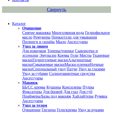
Свернуть
Каталог
Очищение
Снятие макияжа
Мицеллярная вода
Гидрофильное
масло
Ремуверы
Пенки/гели для умывания
Пилинги и скрабы
Мыло
Аксессуары
Уход за лицом
Для новичков
Тонеры/тоники
Сыворотки и
эссенции
Эмульсии
Кремы
Гели
Мисты
Тканевые
маски
Гидрогелевые маски
Альгинатные
маски
Смываемые маски
Маски-пленки
Ночные
маски
Специальный уход
Патчи
Уход за глазами
Уход за губами
Солнцезащитные средства
Аксессуары
Макияж
ББ/СС кремы
Кушоны
Консилеры
Пудры
Фиксаторы
Для бровей
Для глаз
Для губ
Праймеры/Базы под макияж
Хайлайтеры
Румяна
Аксессуары
Уход за телом
Очищение
Гигиена
Гели/кремы
Уход за руками