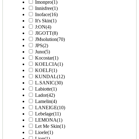
Imonpro
(1)
Innisfree
(1)
Inoface
(16)
It's Skin
(1)
J:ON
(4)
JIGOTT
(8)
JMsolution
(70)
JPS
(2)
Juno
(5)
Kocostar
(1)
KOELCIA
(1)
KOELF
(1)
KUNDAL
(12)
L.SANIC
(30)
Labiotte
(1)
Lador
(42)
Lamelin
(4)
LANEIGE
(10)
Lebelage
(11)
LEMONA
(1)
Let Me Skin
(1)
Lioele
(1)
Lion
(1)