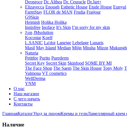
Deoproce
Dr. Althea
Dr. Ceuracle
Dr.Jart+
Elizavecca
Enough
Esthetic House
Etude House
Eunyul
FarmStay
FLOR de MAN
Frudia
Fraijour
G9Skin
Heimish
Holika Holika
Innisfree
Inoface
It’s Skin
I’m sorry for my skin
J:on
JMsolution
Kocostar
Koelf
L.SANIC
La'dor
Laneige
Lebelage
Lunaris
Masil
May Island
Median
Mijin
Missha
Mizon
Mukung
Naturia
Petitfee
Purito
Purederm
Secret Key
Secret Skin
Skinfood
SOME BY MI
The Face Shop
The Saem
The Skin House
Tony Moly
T
Valmona
VT cosmetics
WellDerma
YNM
О нас
Наш магазин
С чего начать
Контакты
Главная
Каталог
Уход за лицом
Кремы и гели
Ламеллярный крем с
Наличие