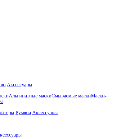
ло
Аксессуары
аски
Альгинатные маски
Смываемые маски
Маски-
ры
айтеры
Румяна
Аксессуары
ксессуары