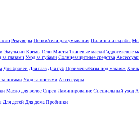
масло
Ремуверы
Пенки/гели для умывания
Пилинги и скрабы
Мы
ии
Эмульсии
Кремы
Гели
Мисты
Тканевые маски
Гидрогелевые м
д за глазами
Уход за губами
Солнцезащитные средства
Аксессуа
ы
Для бровей
Для глаз
Для губ
Праймеры/Базы под макияж
Хайл
 за ногами
Уход за ногтями
Аксессуары
ки
Масло для волос
Спреи
Ламинирование
Специальный уход
А
н
Для детей
Для дома
Пробники