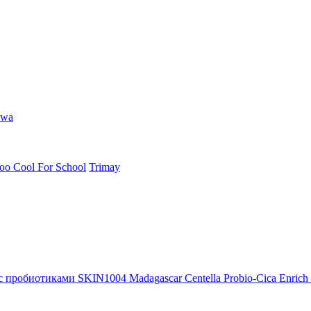
hwa
oo Cool For School
Trimay
 пробиотиками SKIN1004 Madagascar Centella Probio-Cica Enrich