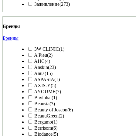
Заживление
(273)
Бренды
Бренды
3W CLINIC
(1)
A'Pieu
(2)
AHC
(4)
Anskin
(23)
Anua
(15)
ASPASIA
(1)
AXIS-Y
(5)
AYOUME
(7)
Baviphat
(1)
Beausta
(3)
Beauty of Joseon
(6)
BeauuGreen
(2)
Bergamo
(1)
Berrisom
(6)
Biodance
(5)