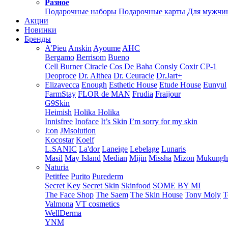
Разное
Подарочные наборы
Подарочные карты
Для мужчи
Акции
Новинки
Бренды
A’Pieu
Anskin
Ayoume
AHC
Bergamo
Berrisom
Bueno
Cell Burner
Ciracle
Cos De Baha
Consly
Coxir
CP-1
Deoproce
Dr. Althea
Dr. Ceuracle
Dr.Jart+
Elizavecca
Enough
Esthetic House
Etude House
Eunyul
FarmStay
FLOR de MAN
Frudia
Fraijour
G9Skin
Heimish
Holika Holika
Innisfree
Inoface
It’s Skin
I’m sorry for my skin
J:on
JMsolution
Kocostar
Koelf
L.SANIC
La'dor
Laneige
Lebelage
Lunaris
Masil
May Island
Median
Mijin
Missha
Mizon
Mukung
Naturia
Petitfee
Purito
Purederm
Secret Key
Secret Skin
Skinfood
SOME BY MI
The Face Shop
The Saem
The Skin House
Tony Moly
T
Valmona
VT cosmetics
WellDerma
YNM