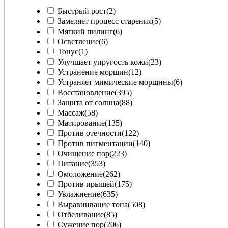
Быстрый рост
(2)
Замеляет процесс старения
(5)
Мягкий пилинг
(6)
Осветление
(6)
Тонус
(1)
Улучшает упругость кожи
(23)
Устранение морщин
(12)
Устраняет мимические морщины
(6)
Восстановление
(395)
Защита от солнца
(88)
Массаж
(58)
Матирование
(135)
Против отечности
(122)
Против пигментации
(140)
Очищение пор
(223)
Питание
(353)
Омоложение
(262)
Против прыщей
(175)
Увлажнение
(635)
Выравнивание тона
(508)
Отбеливание
(85)
Сужение пор
(206)