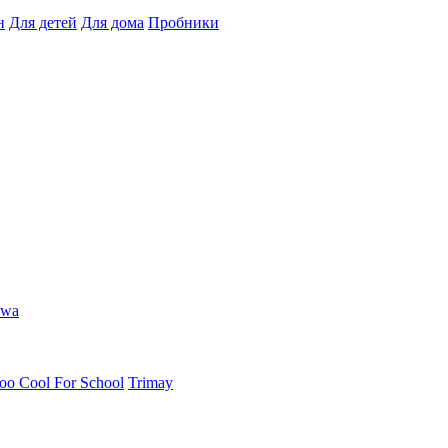
н
Для детей
Для дома
Пробники
hwa
oo Cool For School
Trimay