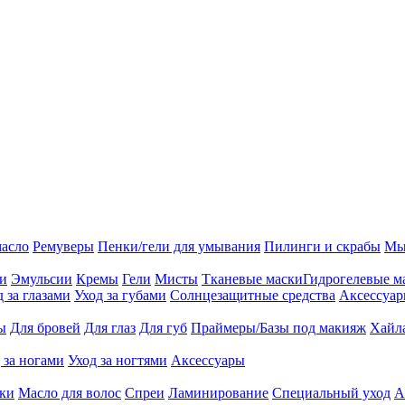
масло
Ремуверы
Пенки/гели для умывания
Пилинги и скрабы
Мы
ии
Эмульсии
Кремы
Гели
Мисты
Тканевые маски
Гидрогелевые м
д за глазами
Уход за губами
Солнцезащитные средства
Аксессуа
ы
Для бровей
Для глаз
Для губ
Праймеры/Базы под макияж
Хайл
 за ногами
Уход за ногтями
Аксессуары
ки
Масло для волос
Спреи
Ламинирование
Специальный уход
А