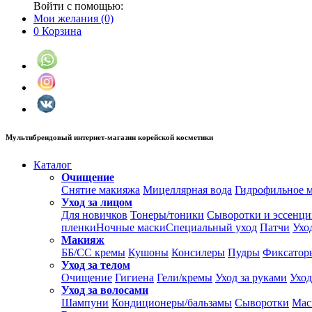
Войти с помощью:
Мои желания
(0)
0
Корзина
Мультибрендовый интернет-магазин корейской косметики
Каталог
Очищение
Снятие макияжа
Мицеллярная вода
Гидрофильное 
Уход за лицом
Для новичков
Тонеры/тоники
Сыворотки и эссенц
пленки
Ночные маски
Специальный уход
Патчи
Ухо
Макияж
ББ/СС кремы
Кушоны
Консилеры
Пудры
Фиксатор
Уход за телом
Очищение
Гигиена
Гели/кремы
Уход за руками
Уход
Уход за волосами
Шампуни
Кондиционеры/бальзамы
Сыворотки
Мас