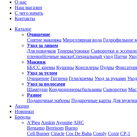
О нас
Наш магазин
С чего начать
Контакты
Каталог
Очищение
Снятие макияжа
Мицеллярная вода
Гидрофильное 
Уход за лицом
Для новичков
Тонеры/тоники
Сыворотки и эссенц
пленки
Ночные маски
Специальный уход
Патчи
Ухо
Макияж
ББ/СС кремы
Кушоны
Консилеры
Пудры
Фиксатор
Уход за телом
Очищение
Гигиена
Гели/кремы
Уход за руками
Уход
Уход за волосами
Шампуни
Кондиционеры/бальзамы
Сыворотки
Мас
Разное
Подарочные наборы
Подарочные карты
Для мужчи
Акции
Новинки
Бренды
A’Pieu
Anskin
Ayoume
AHC
Bergamo
Berrisom
Bueno
Cell Burner
Ciracle
Cos De Baha
Consly
Coxir
CP-1