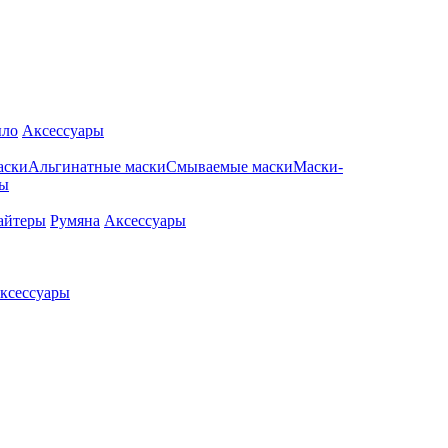
ло
Аксессуары
аски
Альгинатные маски
Смываемые маски
Маски-
ры
айтеры
Румяна
Аксессуары
ксессуары