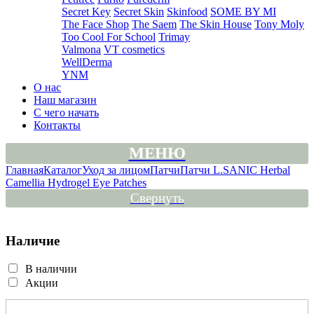
Secret Key
Secret Skin
Skinfood
SOME BY MI
The Face Shop
The Saem
The Skin House
Tony Moly
Too Cool For School
Trimay
Valmona
VT cosmetics
WellDerma
YNM
О нас
Наш магазин
С чего начать
Контакты
МЕНЮ
Главная
Каталог
Уход за лицом
Патчи
Патчи L.SANIC Herbal
Camellia Hydrogel Eye Patches
Свернуть
Наличие
В наличии
Акции