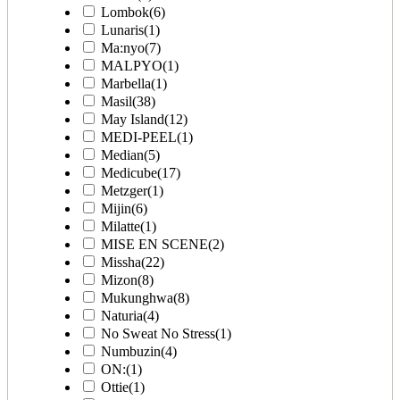
Lombok
(6)
Lunaris
(1)
Ma:nyo
(7)
MALPYO
(1)
Marbella
(1)
Masil
(38)
May Island
(12)
MEDI-PEEL
(1)
Median
(5)
Medicube
(17)
Metzger
(1)
Mijin
(6)
Milatte
(1)
MISE EN SCENE
(2)
Missha
(22)
Mizon
(8)
Mukunghwa
(8)
Naturia
(4)
No Sweat No Stress
(1)
Numbuzin
(4)
ON:
(1)
Ottie
(1)