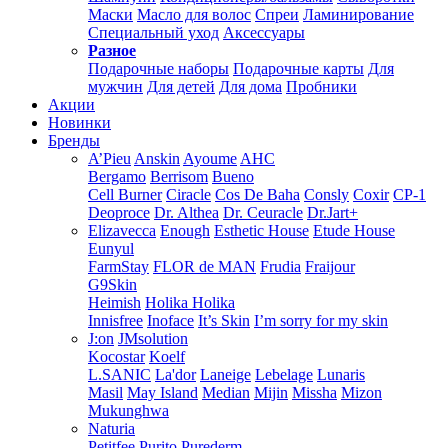
Маски
Масло для волос
Спреи
Ламинирование
Специальный уход
Аксессуары
Разное
Подарочные наборы
Подарочные карты
Для
мужчин
Для детей
Для дома
Пробники
Акции
Новинки
Бренды
A’Pieu
Anskin
Ayoume
AHC
Bergamo
Berrisom
Bueno
Cell Burner
Ciracle
Cos De Baha
Consly
Coxir
CP-1
Deoproce
Dr. Althea
Dr. Ceuracle
Dr.Jart+
Elizavecca
Enough
Esthetic House
Etude House
Eunyul
FarmStay
FLOR de MAN
Frudia
Fraijour
G9Skin
Heimish
Holika Holika
Innisfree
Inoface
It’s Skin
I’m sorry for my skin
J:on
JMsolution
Kocostar
Koelf
L.SANIC
La'dor
Laneige
Lebelage
Lunaris
Masil
May Island
Median
Mijin
Missha
Mizon
Mukunghwa
Naturia
Petitfee
Purito
Purederm