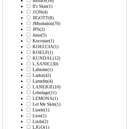
Inoface
(16)
It's Skin
(1)
J:ON
(4)
JIGOTT
(8)
JMsolution
(70)
JPS
(2)
Juno
(5)
Kocostar
(1)
KOELCIA
(1)
KOELF
(1)
KUNDAL
(12)
L.SANIC
(30)
Labiotte
(1)
Lador
(42)
Lamelin
(4)
LANEIGE
(10)
Lebelage
(11)
LEMONA
(1)
Let Me Skin
(1)
Lioele
(1)
Lion
(1)
Lizda
(2)
LJGO
(1)