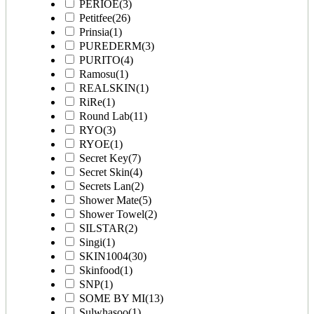
PERIOE
(3)
Petitfee
(26)
Prinsia
(1)
PUREDERM
(3)
PURITO
(4)
Ramosu
(1)
REALSKIN
(1)
RiRe
(1)
Round Lab
(11)
RYO
(3)
RYOE
(1)
Secret Key
(7)
Secret Skin
(4)
Secrets Lan
(2)
Shower Mate
(5)
Shower Towel
(2)
SILSTAR
(2)
Singi
(1)
SKIN1004
(30)
Skinfood
(1)
SNP
(1)
SOME BY MI
(13)
Sulwhasoo
(1)