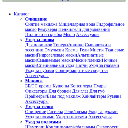
Каталог
Очищение
Снятие макияжа
Мицеллярная вода
Гидрофильное
масло
Ремуверы
Пенки/гели для умывания
Пилинги и скрабы
Мыло
Аксессуары
Уход за лицом
Для новичков
Тонеры/тоники
Сыворотки и
эссенции
Эмульсии
Кремы
Гели
Мисты
Тканевые
маски
Гидрогелевые маски
Альгинатные
маски
Смываемые маски
Маски-пленки
Ночные
маски
Специальный уход
Патчи
Уход за глазами
Уход за губами
Солнцезащитные средства
Аксессуары
Макияж
ББ/СС кремы
Кушоны
Консилеры
Пудры
Фиксаторы
Для бровей
Для глаз
Для губ
Праймеры/Базы под макияж
Хайлайтеры
Румяна
Аксессуары
Уход за телом
Очищение
Гигиена
Гели/кремы
Уход за руками
Уход за ногами
Уход за ногтями
Аксессуары
Уход за волосами
Шампуни
Кондиционеры/бальзамы
Сыворотки