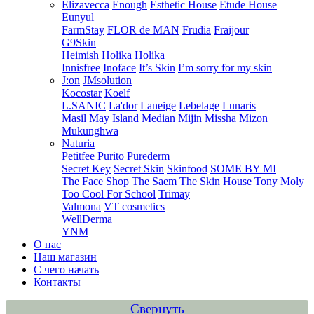
Elizavecca
Enough
Esthetic House
Etude House
Eunyul
FarmStay
FLOR de MAN
Frudia
Fraijour
G9Skin
Heimish
Holika Holika
Innisfree
Inoface
It’s Skin
I’m sorry for my skin
J:on
JMsolution
Kocostar
Koelf
L.SANIC
La'dor
Laneige
Lebelage
Lunaris
Masil
May Island
Median
Mijin
Missha
Mizon
Mukunghwa
Naturia
Petitfee
Purito
Purederm
Secret Key
Secret Skin
Skinfood
SOME BY MI
The Face Shop
The Saem
The Skin House
Tony Moly
Too Cool For School
Trimay
Valmona
VT cosmetics
WellDerma
YNM
О нас
Наш магазин
С чего начать
Контакты
Свернуть