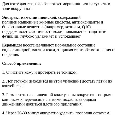
Для кого: для тех, кого беспокоят морщинки и/или сухость в
зоне вокруг глаз.
Экстракт камелии японской
, содержащий
полиненасыщенные жирные кислоты, антиоксиданты и
биоактивные вещества (например, коэнизм, Q10),
поддерживает эластичность кожи, повышает ее защитные
функции, глубоко увлажняет и успокаивает.
Керамиды
восстанавливают нормальное состояние
гидролипидной мантии кожи, защищая ее от обезвоживания и
старения.
Способ применения:
1. Очистить кожу и протереть ее тоником;
2. Лопаточкой (находится внутри упаковки) достать патчи из
контейнера;
3. Разместить на очищенной коже у зоны вокруг глаз острым
кончиком к переносице, легкими похлопывающими
движениями добиться плотного прилегания;
4. Через 20-30 минут аккуратно удалить, позволив остаткам