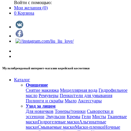
Войти с помощью:
Мои желания
(0)
0
Корзина
Мультибрендовый интернет-магазин корейской косметики
Каталог
Очищение
Снятие макияжа
Мицеллярная вода
Гидрофильное
масло
Ремуверы
Пенки/гели для умывания
Пилинги и скрабы
Мыло
Аксессуары
Уход за лицом
Для новичков
Тонеры/тоники
Сыворотки и
эссенции
Эмульсии
Кремы
Гели
Мисты
Тканевые
маски
Гидрогелевые маски
Альгинатные
маски
Смываемые маски
Маски-пленки
Ночные