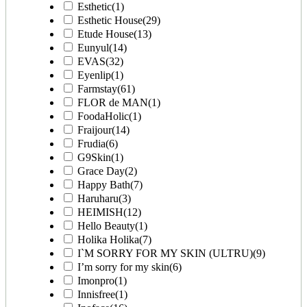
Esthetic
(1)
Esthetic House
(29)
Etude House
(13)
Eunyul
(14)
EVAS
(32)
Eyenlip
(1)
Farmstay
(61)
FLOR de MAN
(1)
FoodaHolic
(1)
Fraijour
(14)
Frudia
(6)
G9Skin
(1)
Grace Day
(2)
Happy Bath
(7)
Haruharu
(3)
HEIMISH
(12)
Hello Beauty
(1)
Holika Holika
(7)
I`M SORRY FOR MY SKIN (ULTRU)
(9)
I’m sorry for my skin
(6)
Imonpro
(1)
Innisfree
(1)