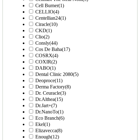
Cell Burner
(1)
CELLIO
(4)
Centellian24
(1)
Ciracle
(10)
CKD
(1)
Clio
(2)
Consly
(44)
Cos De Baha
(17)
COSRX
(4)
COXIR
(2)
DABO
(1)
Dental Clinic 2080
(5)
Deoproce
(11)
Derma Factory
(8)
Dr. Ceuracle
(3)
Dr.Althea
(15)
Dr.Jart+
(7)
Dr.NanoTo
(1)
Eco Branch
(6)
Ekel
(1)
Elizavecca
(8)
Enough
(12)