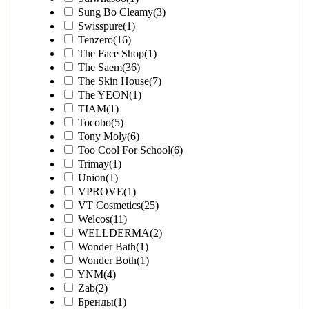
Sung Bo Cleamy
(3)
Swisspure
(1)
Tenzero
(16)
The Face Shop
(1)
The Saem
(36)
The Skin House
(7)
The YEON
(1)
TIAM
(1)
Tocobo
(5)
Tony Moly
(6)
Too Cool For School
(6)
Trimay
(1)
Union
(1)
VPROVE
(1)
VT Cosmetics
(25)
Welcos
(11)
WELLDERMA
(2)
Wonder Bath
(1)
Wonder Both
(1)
YNM
(4)
Zab
(2)
Бренды
(1)