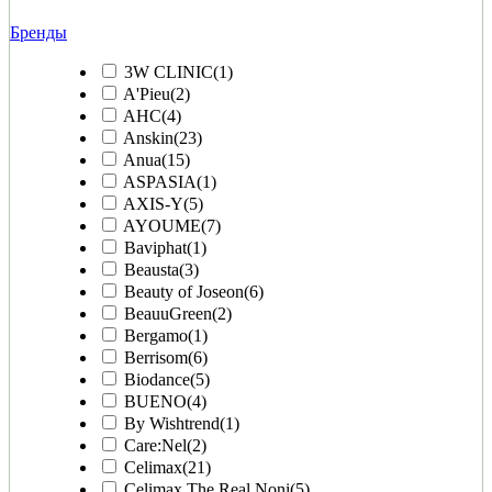
Бренды
3W CLINIC
(1)
A'Pieu
(2)
AHC
(4)
Anskin
(23)
Anua
(15)
ASPASIA
(1)
AXIS-Y
(5)
AYOUME
(7)
Baviphat
(1)
Beausta
(3)
Beauty of Joseon
(6)
BeauuGreen
(2)
Bergamo
(1)
Berrisom
(6)
Biodance
(5)
BUENO
(4)
By Wishtrend
(1)
Care:Nel
(2)
Celimax
(21)
Celimax The Real Noni
(5)