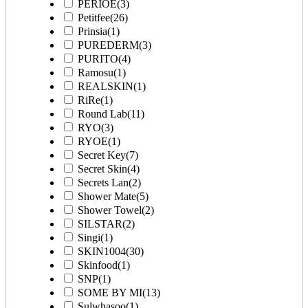
PERIOE
(3)
Petitfee
(26)
Prinsia
(1)
PUREDERM
(3)
PURITO
(4)
Ramosu
(1)
REALSKIN
(1)
RiRe
(1)
Round Lab
(11)
RYO
(3)
RYOE
(1)
Secret Key
(7)
Secret Skin
(4)
Secrets Lan
(2)
Shower Mate
(5)
Shower Towel
(2)
SILSTAR
(2)
Singi
(1)
SKIN1004
(30)
Skinfood
(1)
SNP
(1)
SOME BY MI
(13)
Sulwhasoo
(1)