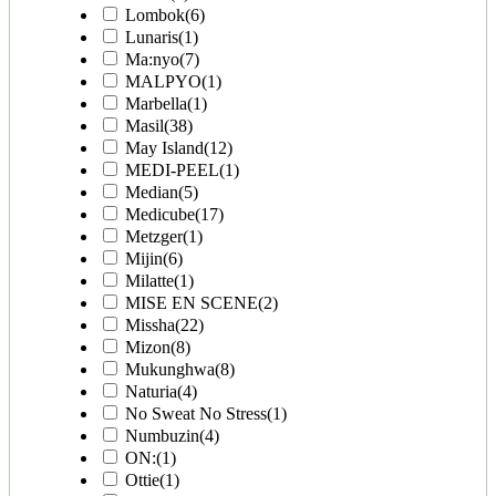
Lombok
(6)
Lunaris
(1)
Ma:nyo
(7)
MALPYO
(1)
Marbella
(1)
Masil
(38)
May Island
(12)
MEDI-PEEL
(1)
Median
(5)
Medicube
(17)
Metzger
(1)
Mijin
(6)
Milatte
(1)
MISE EN SCENE
(2)
Missha
(22)
Mizon
(8)
Mukunghwa
(8)
Naturia
(4)
No Sweat No Stress
(1)
Numbuzin
(4)
ON:
(1)
Ottie
(1)