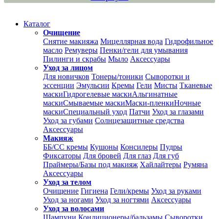
Каталог
Очищение
Снятие макияжа
Мицеллярная вода
Гидрофильное
масло
Ремуверы
Пенки/гели для умывания
Пилинги и скрабы
Мыло
Аксессуары
Уход за лицом
Для новичков
Тонеры/тоники
Сыворотки и
эссенции
Эмульсии
Кремы
Гели
Мисты
Тканевые
маски
Гидрогелевые маски
Альгинатные
маски
Смываемые маски
Маски-пленки
Ночные
маски
Специальный уход
Патчи
Уход за глазами
Уход за губами
Солнцезащитные средства
Аксессуары
Макияж
ББ/СС кремы
Кушоны
Консилеры
Пудры
Фиксаторы
Для бровей
Для глаз
Для губ
Праймеры/Базы под макияж
Хайлайтеры
Румяна
Аксессуары
Уход за телом
Очищение
Гигиена
Гели/кремы
Уход за руками
Уход за ногами
Уход за ногтями
Аксессуары
Уход за волосами
Шампуни
Кондиционеры/бальзамы
Сыворотки