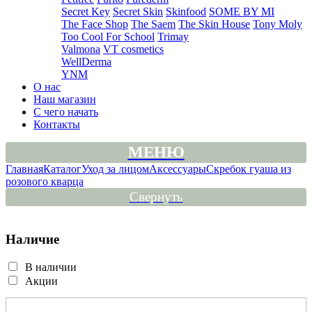
Secret Key
Secret Skin
Skinfood
SOME BY MI
The Face Shop
The Saem
The Skin House
Tony Moly
Too Cool For School
Trimay
Valmona
VT cosmetics
WellDerma
YNM
О нас
Наш магазин
С чего начать
Контакты
МЕНЮ
Главная
Каталог
Уход за лицом
Аксессуары
Скребок гуаша из
розового кварца
Свернуть
Наличие
В наличии
Акции