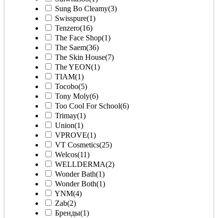
Sung Bo Cleamy
(3)
Swisspure
(1)
Tenzero
(16)
The Face Shop
(1)
The Saem
(36)
The Skin House
(7)
The YEON
(1)
TIAM
(1)
Tocobo
(5)
Tony Moly
(6)
Too Cool For School
(6)
Trimay
(1)
Union
(1)
VPROVE
(1)
VT Cosmetics
(25)
Welcos
(11)
WELLDERMA
(2)
Wonder Bath
(1)
Wonder Both
(1)
YNM
(4)
Zab
(2)
Бренды
(1)