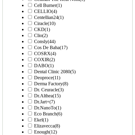
Cell Burner
(1)
CELLIO
(4)
Centellian24
(1)
Ciracle
(10)
CKD
(1)
Clio
(2)
Consly
(44)
Cos De Baha
(17)
COSRX
(4)
COXIR
(2)
DABO
(1)
Dental Clinic 2080
(5)
Deoproce
(11)
Derma Factory
(8)
Dr. Ceuracle
(3)
Dr.Althea
(15)
Dr.Jart+
(7)
Dr.NanoTo
(1)
Eco Branch
(6)
Ekel
(1)
Elizavecca
(8)
Enough
(12)