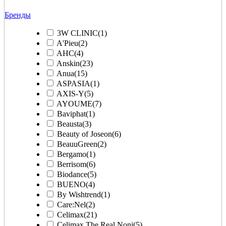
Бренды
3W CLINIC
(1)
A'Pieu
(2)
AHC
(4)
Anskin
(23)
Anua
(15)
ASPASIA
(1)
AXIS-Y
(5)
AYOUME
(7)
Baviphat
(1)
Beausta
(3)
Beauty of Joseon
(6)
BeauuGreen
(2)
Bergamo
(1)
Berrisom
(6)
Biodance
(5)
BUENO
(4)
By Wishtrend
(1)
Care:Nel
(2)
Celimax
(21)
Celimax The Real Noni
(5)