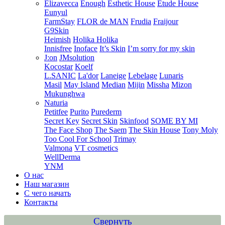
Elizavecca
Enough
Esthetic House
Etude House
Eunyul
FarmStay
FLOR de MAN
Frudia
Fraijour
G9Skin
Heimish
Holika Holika
Innisfree
Inoface
It’s Skin
I’m sorry for my skin
J:on
JMsolution
Kocostar
Koelf
L.SANIC
La'dor
Laneige
Lebelage
Lunaris
Masil
May Island
Median
Mijin
Missha
Mizon
Mukunghwa
Naturia
Petitfee
Purito
Purederm
Secret Key
Secret Skin
Skinfood
SOME BY MI
The Face Shop
The Saem
The Skin House
Tony Moly
Too Cool For School
Trimay
Valmona
VT cosmetics
WellDerma
YNM
О нас
Наш магазин
С чего начать
Контакты
Свернуть