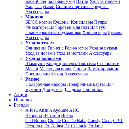
маски
Специальный уход
Патчи
Уход за глазами
Уход за губами
Солнцезащитные средства
Аксессуары
Макияж
ББ/СС кремы
Кушоны
Консилеры
Пудры
Фиксаторы
Для бровей
Для глаз
Для губ
Праймеры/Базы под макияж
Хайлайтеры
Румяна
Аксессуары
Уход за телом
Очищение
Гигиена
Гели/кремы
Уход за руками
Уход за ногами
Уход за ногтями
Аксессуары
Уход за волосами
Шампуни
Кондиционеры/бальзамы
Сыворотки
Маски
Масло для волос
Спреи
Ламинирование
Специальный уход
Аксессуары
Разное
Подарочные наборы
Подарочные карты
Для
мужчин
Для детей
Для дома
Пробники
Акции
Новинки
Бренды
A’Pieu
Anskin
Ayoume
AHC
Bergamo
Berrisom
Bueno
Cell Burner
Ciracle
Cos De Baha
Consly
Coxir
CP-1
Deoproce
Dr. Althea
Dr. Ceuracle
Dr.Jart+