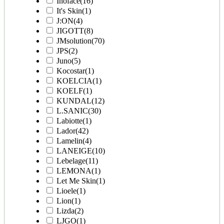
Inoface
(16)
It's Skin
(1)
J:ON
(4)
JIGOTT
(8)
JMsolution
(70)
JPS
(2)
Juno
(5)
Kocostar
(1)
KOELCIA
(1)
KOELF
(1)
KUNDAL
(12)
L.SANIC
(30)
Labiotte
(1)
Lador
(42)
Lamelin
(4)
LANEIGE
(10)
Lebelage
(11)
LEMONA
(1)
Let Me Skin
(1)
Lioele
(1)
Lion
(1)
Lizda
(2)
LJGO
(1)