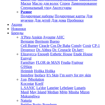
Маски
Масло для волос
Спреи
Ламинирование
Специальный уход
Аксессуары
Разное
Подарочные наборы
Подарочные карты
Для
мужчин
Для детей
Для дома
Пробники
Акции
Новинки
Бренды
A’Pieu
Anskin
Ayoume
AHC
Bergamo
Berrisom
Bueno
Cell Burner
Ciracle
Cos De Baha
Consly
Coxir
CP-1
Deoproce
Dr. Althea
Dr. Ceuracle
Dr.Jart+
Elizavecca
Enough
Esthetic House
Etude House
Eunyul
FarmStay
FLOR de MAN
Frudia
Fraijour
G9Skin
Heimish
Holika Holika
Innisfree
Inoface
It’s Skin
I’m sorry for my skin
J:on
JMsolution
Kocostar
Koelf
L.SANIC
La'dor
Laneige
Lebelage
Lunaris
Masil
May Island
Median
Mijin
Missha
Mizon
Mukunghwa
Naturia
Petitfee
Purito
Purederm