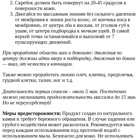
Скребок должен быть повернут на 20-45 градусов к
поверхности кожи.
Двигайся по массажным линиям без сильного давления:
от межбровия к линии роста волос, от кончика носа к
межбровию, от центра лба к вискам, от уголков губ к
ушам, от центра подбородка к мочкам ушей. В самой
верхей точке останавливайся и выполняй от 7
пульсирующих движений.
При проработке области шеи и декольте: движения по
центру должны идти вверх к подбородку, движения по бокам
— вниз, от челюсти к ключицам.
Также можно проработать линию плеч, ключиц, предплечья,
грудной клетки, талии, ног и т.д.
Длительность первых сеансов – около 5 мин. Постепенно
можно увеличивать продолжительность массажа до 15 мин.
Но не переусердствуй!
Меры предосторожности:
Продукт создан из натурального
камня и требует бережного обращения. В случае падения или
грубого воздействия может расколоться. Рекомендуется мыть
перед каждым использованием под проточной водой с
использованием мыла. Безопасно для кожи. Не использовать