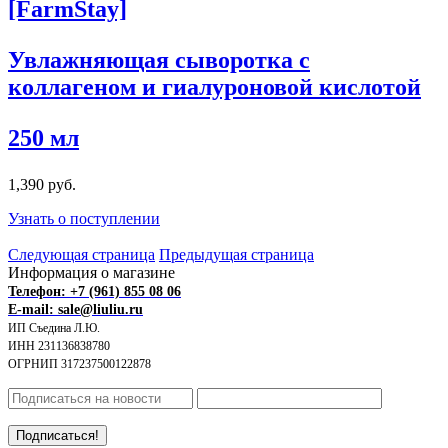
[FarmStay]
Увлажняющая сыворотка с
коллагеном и гиалуроновой кислотой
250 мл
1,390 руб.
Узнать о поступлении
Следующая страница
Предыдущая страница
Информация о магазине
Телефон: +7 (961) 855 08 06
E-mail: sale@liuliu.ru
ИП Съедина Л.Ю.
ИНН 231136838780
ОГРНИП 317237500122878