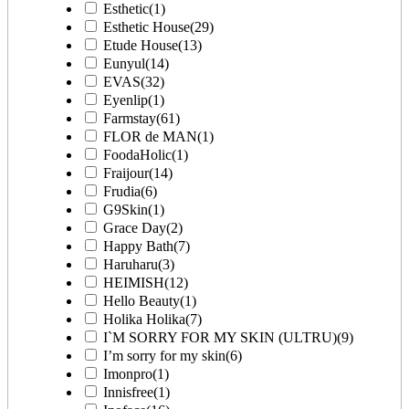
Esthetic
(1)
Esthetic House
(29)
Etude House
(13)
Eunyul
(14)
EVAS
(32)
Eyenlip
(1)
Farmstay
(61)
FLOR de MAN
(1)
FoodaHolic
(1)
Fraijour
(14)
Frudia
(6)
G9Skin
(1)
Grace Day
(2)
Happy Bath
(7)
Haruharu
(3)
HEIMISH
(12)
Hello Beauty
(1)
Holika Holika
(7)
I`M SORRY FOR MY SKIN (ULTRU)
(9)
I’m sorry for my skin
(6)
Imonpro
(1)
Innisfree
(1)