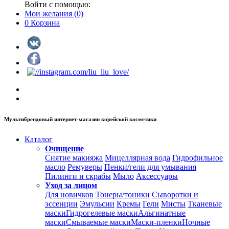
Войти с помощью:
Мои желания
(0)
0
Корзина
Мультибрендовый интернет-магазин корейской косметики
Каталог
Очищение
Снятие макияжа
Мицеллярная вода
Гидрофильное
масло
Ремуверы
Пенки/гели для умывания
Пилинги и скрабы
Мыло
Аксессуары
Уход за лицом
Для новичков
Тонеры/тоники
Сыворотки и
эссенции
Эмульсии
Кремы
Гели
Мисты
Тканевые
маски
Гидрогелевые маски
Альгинатные
маски
Смываемые маски
Маски-пленки
Ночные