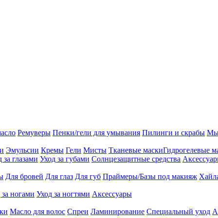
масло
Ремуверы
Пенки/гели для умывания
Пилинги и скрабы
Мы
ии
Эмульсии
Кремы
Гели
Мисты
Тканевые маски
Гидрогелевые м
д за глазами
Уход за губами
Солнцезащитные средства
Аксессуа
ы
Для бровей
Для глаз
Для губ
Праймеры/Базы под макияж
Хайл
 за ногами
Уход за ногтями
Аксессуары
ки
Масло для волос
Спреи
Ламинирование
Специальный уход
А