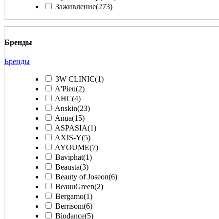
Заживление
(273)
Бренды
Бренды
3W CLINIC
(1)
A'Pieu
(2)
AHC
(4)
Anskin
(23)
Anua
(15)
ASPASIA
(1)
AXIS-Y
(5)
AYOUME
(7)
Baviphat
(1)
Beausta
(3)
Beauty of Joseon
(6)
BeauuGreen
(2)
Bergamo
(1)
Berrisom
(6)
Biodance
(5)