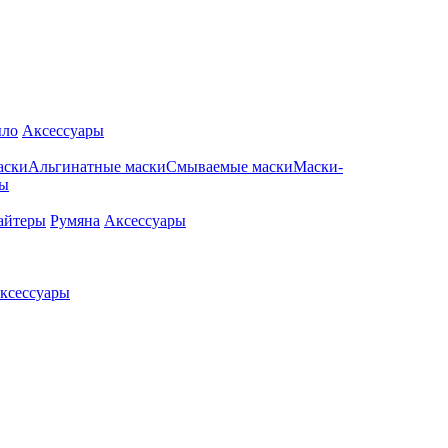
ло
Аксессуары
аски
Альгинатные маски
Смываемые маски
Маски-
ры
айтеры
Румяна
Аксессуары
ксессуары