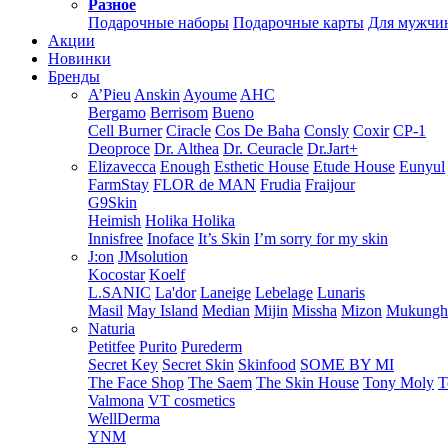
Разное
Подарочные наборы
Подарочные карты
Для мужчи
Акции
Новинки
Бренды
A’Pieu
Anskin
Ayoume
AHC
Bergamo
Berrisom
Bueno
Cell Burner
Ciracle
Cos De Baha
Consly
Coxir
CP-1
Deoproce
Dr. Althea
Dr. Ceuracle
Dr.Jart+
Elizavecca
Enough
Esthetic House
Etude House
Eunyul
FarmStay
FLOR de MAN
Frudia
Fraijour
G9Skin
Heimish
Holika Holika
Innisfree
Inoface
It’s Skin
I’m sorry for my skin
J:on
JMsolution
Kocostar
Koelf
L.SANIC
La'dor
Laneige
Lebelage
Lunaris
Masil
May Island
Median
Mijin
Missha
Mizon
Mukung
Naturia
Petitfee
Purito
Purederm
Secret Key
Secret Skin
Skinfood
SOME BY MI
The Face Shop
The Saem
The Skin House
Tony Moly
T
Valmona
VT cosmetics
WellDerma
YNM