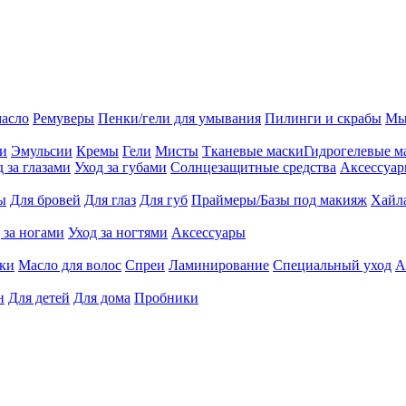
масло
Ремуверы
Пенки/гели для умывания
Пилинги и скрабы
Мы
ии
Эмульсии
Кремы
Гели
Мисты
Тканевые маски
Гидрогелевые м
д за глазами
Уход за губами
Солнцезащитные средства
Аксессуа
ы
Для бровей
Для глаз
Для губ
Праймеры/Базы под макияж
Хайл
 за ногами
Уход за ногтями
Аксессуары
ки
Масло для волос
Спреи
Ламинирование
Специальный уход
А
н
Для детей
Для дома
Пробники