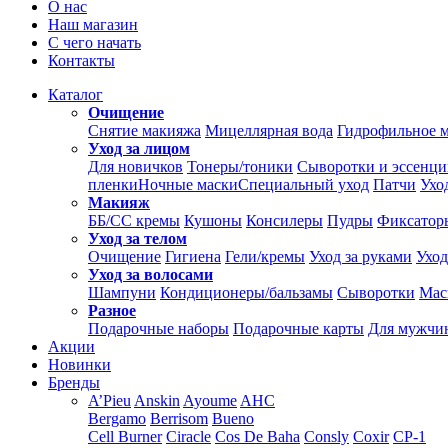
О нас
Наш магазин
С чего начать
Контакты
Каталог
Очищение
Снятие макияжа
Мицеллярная вода
Гидрофильное 
Уход за лицом
Для новичков
Тонеры/тоники
Сыворотки и эссенц
пленки
Ночные маски
Специальный уход
Патчи
Ухо
Макияж
ББ/СС кремы
Кушоны
Консилеры
Пудры
Фиксатор
Уход за телом
Очищение
Гигиена
Гели/кремы
Уход за руками
Уход
Уход за волосами
Шампуни
Кондиционеры/бальзамы
Сыворотки
Мас
Разное
Подарочные наборы
Подарочные карты
Для мужчи
Акции
Новинки
Бренды
A’Pieu
Anskin
Ayoume
AHC
Bergamo
Berrisom
Bueno
Cell Burner
Ciracle
Cos De Baha
Consly
Coxir
CP-1