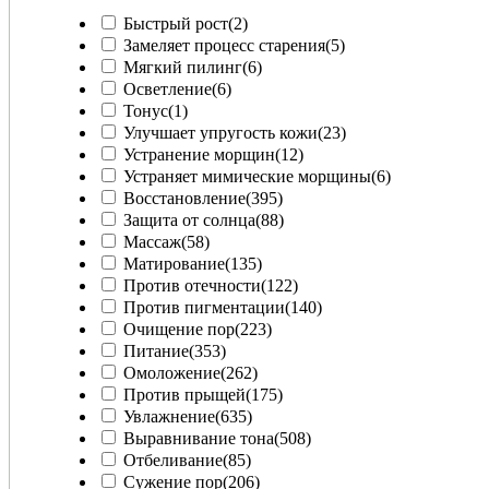
Быстрый рост
(2)
Замеляет процесс старения
(5)
Мягкий пилинг
(6)
Осветление
(6)
Тонус
(1)
Улучшает упругость кожи
(23)
Устранение морщин
(12)
Устраняет мимические морщины
(6)
Восстановление
(395)
Защита от солнца
(88)
Массаж
(58)
Матирование
(135)
Против отечности
(122)
Против пигментации
(140)
Очищение пор
(223)
Питание
(353)
Омоложение
(262)
Против прыщей
(175)
Увлажнение
(635)
Выравнивание тона
(508)
Отбеливание
(85)
Сужение пор
(206)