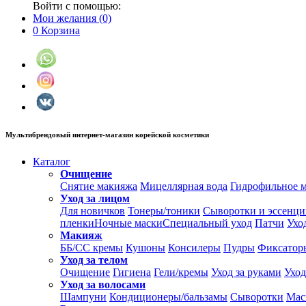
Войти с помощью:
Мои желания
(0)
0
Корзина
Мультибрендовый интернет-магазин корейской косметики
Каталог
Очищение
Снятие макияжа
Мицеллярная вода
Гидрофильное 
Уход за лицом
Для новичков
Тонеры/тоники
Сыворотки и эссенц
пленки
Ночные маски
Специальный уход
Патчи
Ухо
Макияж
ББ/СС кремы
Кушоны
Консилеры
Пудры
Фиксатор
Уход за телом
Очищение
Гигиена
Гели/кремы
Уход за руками
Уход
Уход за волосами
Шампуни
Кондиционеры/бальзамы
Сыворотки
Мас