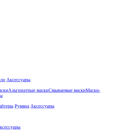
ло
Аксессуары
аски
Альгинатные маски
Смываемые маски
Маски-
ры
айтеры
Румяна
Аксессуары
ксессуары