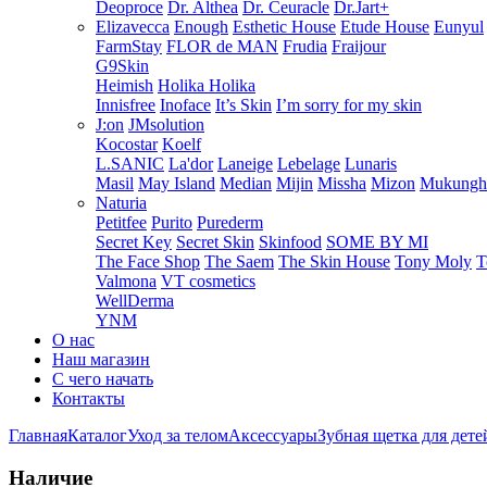
Deoproce
Dr. Althea
Dr. Ceuracle
Dr.Jart+
Elizavecca
Enough
Esthetic House
Etude House
Eunyul
FarmStay
FLOR de MAN
Frudia
Fraijour
G9Skin
Heimish
Holika Holika
Innisfree
Inoface
It’s Skin
I’m sorry for my skin
J:on
JMsolution
Kocostar
Koelf
L.SANIC
La'dor
Laneige
Lebelage
Lunaris
Masil
May Island
Median
Mijin
Missha
Mizon
Mukung
Naturia
Petitfee
Purito
Purederm
Secret Key
Secret Skin
Skinfood
SOME BY MI
The Face Shop
The Saem
The Skin House
Tony Moly
T
Valmona
VT cosmetics
WellDerma
YNM
О нас
Наш магазин
С чего начать
Контакты
Главная
Каталог
Уход за телом
Аксессуары
Зубная щетка для де
Наличие