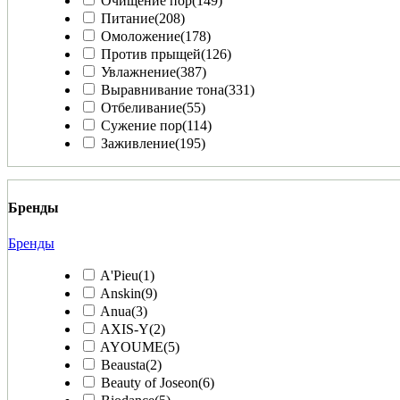
Очищение пор
(149)
Питание
(208)
Омоложение
(178)
Против прыщей
(126)
Увлажнение
(387)
Выравнивание тона
(331)
Отбеливание
(55)
Сужение пор
(114)
Заживление
(195)
Бренды
Бренды
A'Pieu
(1)
Anskin
(9)
Anua
(3)
AXIS-Y
(2)
AYOUME
(5)
Beausta
(2)
Beauty of Joseon
(6)