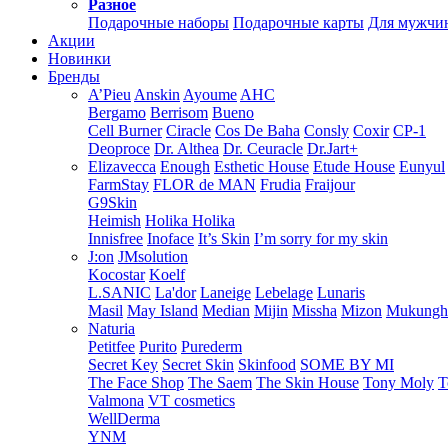
Разное
Подарочные наборы
Подарочные карты
Для мужчи
Акции
Новинки
Бренды
A’Pieu
Anskin
Ayoume
AHC
Bergamo
Berrisom
Bueno
Cell Burner
Ciracle
Cos De Baha
Consly
Coxir
CP-1
Deoproce
Dr. Althea
Dr. Ceuracle
Dr.Jart+
Elizavecca
Enough
Esthetic House
Etude House
Eunyul
FarmStay
FLOR de MAN
Frudia
Fraijour
G9Skin
Heimish
Holika Holika
Innisfree
Inoface
It’s Skin
I’m sorry for my skin
J:on
JMsolution
Kocostar
Koelf
L.SANIC
La'dor
Laneige
Lebelage
Lunaris
Masil
May Island
Median
Mijin
Missha
Mizon
Mukung
Naturia
Petitfee
Purito
Purederm
Secret Key
Secret Skin
Skinfood
SOME BY MI
The Face Shop
The Saem
The Skin House
Tony Moly
T
Valmona
VT cosmetics
WellDerma
YNM