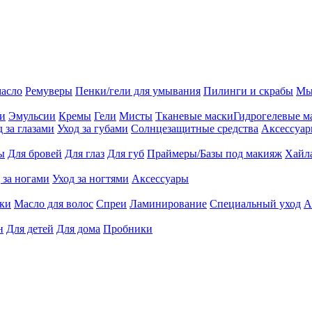
масло
Ремуверы
Пенки/гели для умывания
Пилинги и скрабы
Мы
ии
Эмульсии
Кремы
Гели
Мисты
Тканевые маски
Гидрогелевые м
д за глазами
Уход за губами
Солнцезащитные средства
Аксессуа
ы
Для бровей
Для глаз
Для губ
Праймеры/Базы под макияж
Хайл
 за ногами
Уход за ногтями
Аксессуары
ки
Масло для волос
Спреи
Ламинирование
Специальный уход
А
н
Для детей
Для дома
Пробники