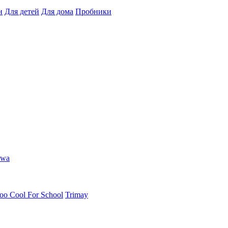
н
Для детей
Для дома
Пробники
hwa
oo Cool For School
Trimay