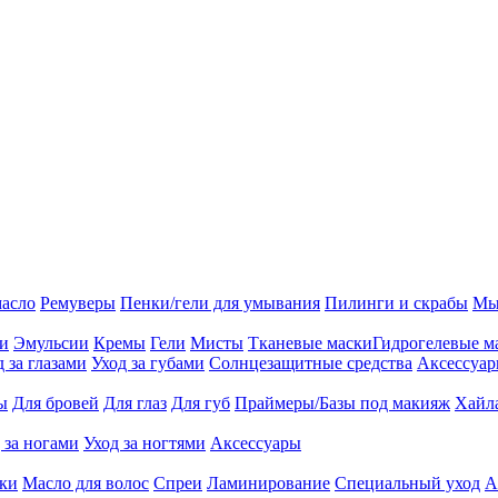
масло
Ремуверы
Пенки/гели для умывания
Пилинги и скрабы
Мы
ии
Эмульсии
Кремы
Гели
Мисты
Тканевые маски
Гидрогелевые м
д за глазами
Уход за губами
Солнцезащитные средства
Аксессуа
ы
Для бровей
Для глаз
Для губ
Праймеры/Базы под макияж
Хайл
 за ногами
Уход за ногтями
Аксессуары
ки
Масло для волос
Спреи
Ламинирование
Специальный уход
А