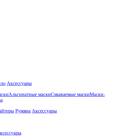
ло
Аксессуары
аски
Альгинатные маски
Смываемые маски
Маски-
ры
айтеры
Румяна
Аксессуары
ксессуары