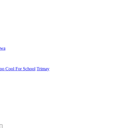
hwa
oo Cool For School
Trimay
ь