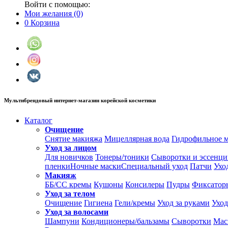
Войти с помощью:
Мои желания
(0)
0
Корзина
Мультибрендовый интернет-магазин корейской косметики
Каталог
Очищение
Снятие макияжа
Мицеллярная вода
Гидрофильное 
Уход за лицом
Для новичков
Тонеры/тоники
Сыворотки и эссенц
пленки
Ночные маски
Специальный уход
Патчи
Ухо
Макияж
ББ/СС кремы
Кушоны
Консилеры
Пудры
Фиксатор
Уход за телом
Очищение
Гигиена
Гели/кремы
Уход за руками
Уход
Уход за волосами
Шампуни
Кондиционеры/бальзамы
Сыворотки
Мас