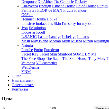
Deoproce
Dr. Althea
Dr. Ceuracle
Dr.Jart+
Elizavecca
Enough
Esthetic House
Etude House
Eunyul
FarmStay
FLOR de MAN
Frudia
Fraijour
G9Skin
Heimish
Holika Holika
Innisfree
Inoface
It’s Skin
I’m sorry for my skin
J:on
JMsolution
Kocostar
Koelf
L.SANIC
La'dor
Laneige
Lebelage
Lunaris
Masil
May Island
Median
Mijin
Missha
Mizon
Mukung
Naturia
Petitfee
Purito
Purederm
Secret Key
Secret Skin
Skinfood
SOME BY MI
The Face Shop
The Saem
The Skin House
Tony Moly
T
Valmona
VT cosmetics
WellDerma
YNM
О нас
Наш магазин
С чего начать
Контакты
Цена
Показат