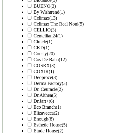
Biodance
(5)
BUENO
(3)
By Wishtrend
(1)
Celimax
(13)
Celimax The Real Noni
(5)
CELLIO
(3)
Centellian24
(1)
Ciracle
(1)
CKD
(1)
Consly
(20)
Cos De Baha
(12)
COSRX
(3)
COXIR
(1)
Deoproce
(3)
Derma Factory
(3)
Dr. Ceuracle
(2)
Dr.Althea
(5)
Dr.Jart+
(6)
Eco Branch
(1)
Elizavecca
(2)
Enough
(8)
Esthetic House
(5)
Etude House
(2)