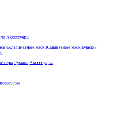
ло
Аксессуары
аски
Альгинатные маски
Смываемые маски
Маски-
ры
айтеры
Румяна
Аксессуары
ксессуары