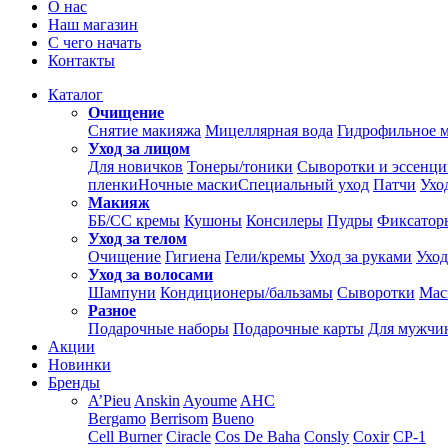
О нас
Наш магазин
С чего начать
Контакты
Каталог
Очищение
Снятие макияжа
Мицеллярная вода
Гидрофильное 
Уход за лицом
Для новичков
Тонеры/тоники
Сыворотки и эссенц
пленки
Ночные маски
Специальный уход
Патчи
Ухо
Макияж
ББ/СС кремы
Кушоны
Консилеры
Пудры
Фиксатор
Уход за телом
Очищение
Гигиена
Гели/кремы
Уход за руками
Уход
Уход за волосами
Шампуни
Кондиционеры/бальзамы
Сыворотки
Мас
Разное
Подарочные наборы
Подарочные карты
Для мужчи
Акции
Новинки
Бренды
A’Pieu
Anskin
Ayoume
AHC
Bergamo
Berrisom
Bueno
Cell Burner
Ciracle
Cos De Baha
Consly
Coxir
CP-1