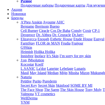
Разное
Подарочные наборы
Подарочные карты
Для мужчи
Акции
Новинки
Бренды
A’Pieu
Anskin
Ayoume
AHC
Bergamo
Berrisom
Bueno
Cell Burner
Ciracle
Cos De Baha
Consly
Coxir
CP-1
Deoproce
Dr. Althea
Dr. Ceuracle
Dr.Jart+
Elizavecca
Enough
Esthetic House
Etude House
Eunyul
FarmStay
FLOR de MAN
Frudia
Fraijour
G9Skin
Heimish
Holika Holika
Innisfree
Inoface
It’s Skin
I’m sorry for my skin
J:on
JMsolution
Kocostar
Koelf
L.SANIC
La'dor
Laneige
Lebelage
Lunaris
Masil
May Island
Median
Mijin
Missha
Mizon
Mukung
Naturia
Petitfee
Purito
Purederm
Secret Key
Secret Skin
Skinfood
SOME BY MI
The Face Shop
The Saem
The Skin House
Tony Moly
T
Valmona
VT cosmetics
WellDerma
YNM