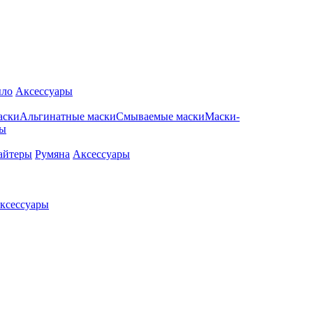
ло
Аксессуары
аски
Альгинатные маски
Смываемые маски
Маски-
ры
айтеры
Румяна
Аксессуары
ксессуары