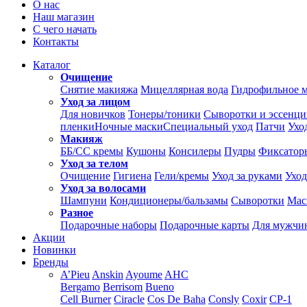
О нас
Наш магазин
С чего начать
Контакты
Каталог
Очищение
Снятие макияжа
Мицеллярная вода
Гидрофильное 
Уход за лицом
Для новичков
Тонеры/тоники
Сыворотки и эссенц
пленки
Ночные маски
Специальный уход
Патчи
Ухо
Макияж
ББ/СС кремы
Кушоны
Консилеры
Пудры
Фиксатор
Уход за телом
Очищение
Гигиена
Гели/кремы
Уход за руками
Уход
Уход за волосами
Шампуни
Кондиционеры/бальзамы
Сыворотки
Мас
Разное
Подарочные наборы
Подарочные карты
Для мужчи
Акции
Новинки
Бренды
A’Pieu
Anskin
Ayoume
AHC
Bergamo
Berrisom
Bueno
Cell Burner
Ciracle
Cos De Baha
Consly
Coxir
CP-1