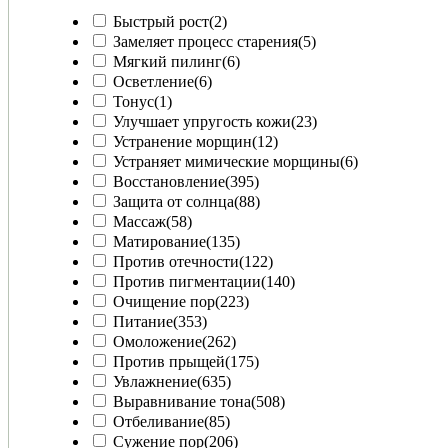
Быстрый рост
(2)
Замеляет процесс старения
(5)
Мягкий пилинг
(6)
Осветление
(6)
Тонус
(1)
Улучшает упругость кожи
(23)
Устранение морщин
(12)
Устраняет мимические морщины
(6)
Восстановление
(395)
Защита от солнца
(88)
Массаж
(58)
Матирование
(135)
Против отечности
(122)
Против пигментации
(140)
Очищение пор
(223)
Питание
(353)
Омоложение
(262)
Против прыщей
(175)
Увлажнение
(635)
Выравнивание тона
(508)
Отбеливание
(85)
Сужение пор
(206)