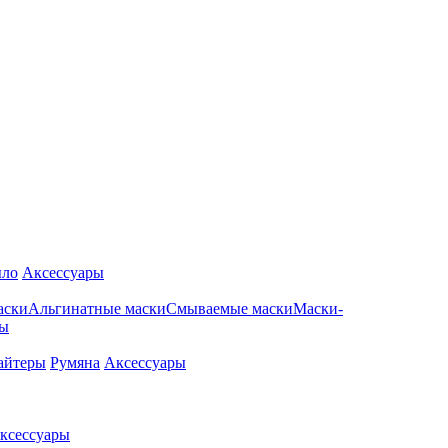
ло
Аксессуары
аски
Альгинатные маски
Смываемые маски
Маски-
ры
айтеры
Румяна
Аксессуары
ксессуары