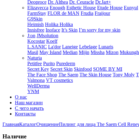
Deoproce
Dr. Althea
Dr. Ceuracle
Dr.Jart+
Elizavecca
Enough
Esthetic House
Etude House
Eunyul
FarmStay
FLOR de MAN
Frudia
Fraijour
G9Skin
Heimish
Holika Holika
Innisfree
Inoface
It’s Skin
I’m sorry for my skin
J:on
JMsolution
Kocostar
Koelf
L.SANIC
La'dor
Laneige
Lebelage
Lunaris
Masil
May Island
Median
Mijin
Missha
Mizon
Mukung
Naturia
Petitfee
Purito
Purederm
Secret Key
Secret Skin
Skinfood
SOME BY MI
The Face Shop
The Saem
The Skin House
Tony Moly
T
Valmona
VT cosmetics
WellDerma
YNM
О нас
Наш магазин
С чего начать
Контакты
Главная
Каталог
Очищение
Пилинг для лица The Saem Cell Renew 
Наличие