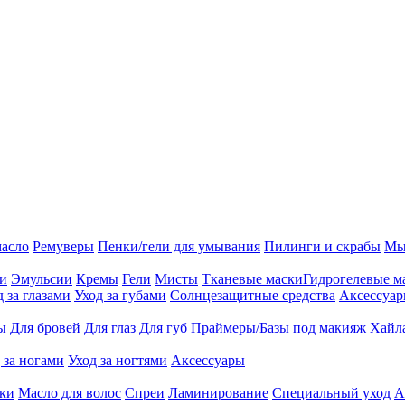
масло
Ремуверы
Пенки/гели для умывания
Пилинги и скрабы
Мы
ии
Эмульсии
Кремы
Гели
Мисты
Тканевые маски
Гидрогелевые м
д за глазами
Уход за губами
Солнцезащитные средства
Аксессуа
ы
Для бровей
Для глаз
Для губ
Праймеры/Базы под макияж
Хайл
 за ногами
Уход за ногтями
Аксессуары
ки
Масло для волос
Спреи
Ламинирование
Специальный уход
А