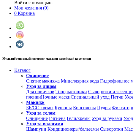
Войти с помощью:
Мои желания
(0)
0
Корзина
Мультибрендовый интернет-магазин корейской косметики
Каталог
Очищение
Снятие макияжа
Мицеллярная вода
Гидрофильное 
Уход за лицом
Для новичков
Тонеры/тоники
Сыворотки и эссенц
пленки
Ночные маски
Специальный уход
Патчи
Ухо
Макияж
ББ/СС кремы
Кушоны
Консилеры
Пудры
Фиксатор
Уход за телом
Очищение
Гигиена
Гели/кремы
Уход за руками
Уход
Уход за волосами
Шампуни
Кондиционеры/бальзамы
Сыворотки
Мас