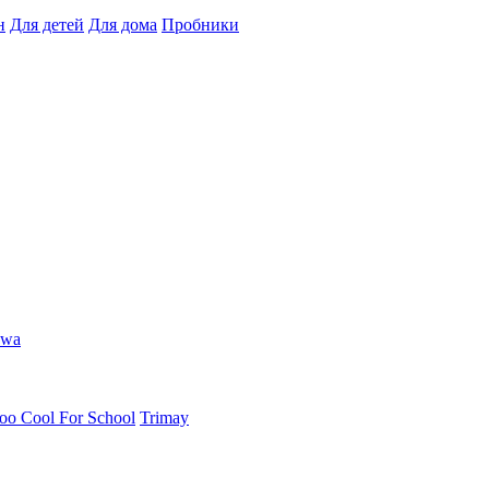
н
Для детей
Для дома
Пробники
hwa
oo Cool For School
Trimay