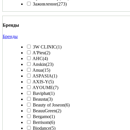
Заживление
(273)
Бренды
Бренды
3W CLINIC
(1)
A'Pieu
(2)
AHC
(4)
Anskin
(23)
Anua
(15)
ASPASIA
(1)
AXIS-Y
(5)
AYOUME
(7)
Baviphat
(1)
Beausta
(3)
Beauty of Joseon
(6)
BeauuGreen
(2)
Bergamo
(1)
Berrisom
(6)
Biodance
(5)