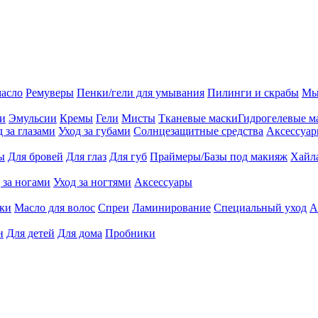
масло
Ремуверы
Пенки/гели для умывания
Пилинги и скрабы
Мы
ии
Эмульсии
Кремы
Гели
Мисты
Тканевые маски
Гидрогелевые м
д за глазами
Уход за губами
Солнцезащитные средства
Аксессуа
ы
Для бровей
Для глаз
Для губ
Праймеры/Базы под макияж
Хайл
 за ногами
Уход за ногтями
Аксессуары
ки
Масло для волос
Спреи
Ламинирование
Специальный уход
А
н
Для детей
Для дома
Пробники