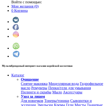
Войти с помощью:
Мои желания
(0)
0
Корзина
Мультибрендовый интернет-магазин корейской косметики
Каталог
Очищение
Снятие макияжа
Мицеллярная вода
Гидрофильное
масло
Ремуверы
Пенки/гели для умывания
Пилинги и скрабы
Мыло
Аксессуары
Уход за лицом
Для новичков
Тонеры/тоники
Сыворотки и
эссенции
Эмульсии
Кремы
Гели
Мисты
Тканевые