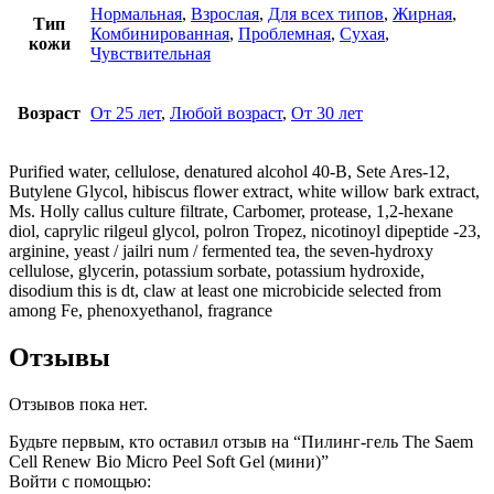
Нормальная
,
Взрослая
,
Для всех типов
,
Жирная
,
Тип
Комбинированная
,
Проблемная
,
Сухая
,
кожи
Чувствительная
Возраст
От 25 лет
,
Любой возраст
,
От 30 лет
Purified water, cellulose, denatured alcohol 40-B, Sete Ares-12,
Butylene Glycol, hibiscus flower extract, white willow bark extract,
Ms. Holly callus culture filtrate, Carbomer, protease, 1,2-hexane
diol, caprylic rilgeul glycol, polron Tropez, nicotinoyl dipeptide -23,
arginine, yeast / jailri num / fermented tea, the seven-hydroxy
cellulose, glycerin, potassium sorbate, potassium hydroxide,
disodium this is dt, claw at least one microbicide selected from
among Fe, phenoxyethanol, fragrance
Отзывы
Отзывов пока нет.
Будьте первым, кто оставил отзыв на “Пилинг-гель The Saem
Cell Renew Bio Micro Peel Soft Gel (мини)”
Войти с помощью: