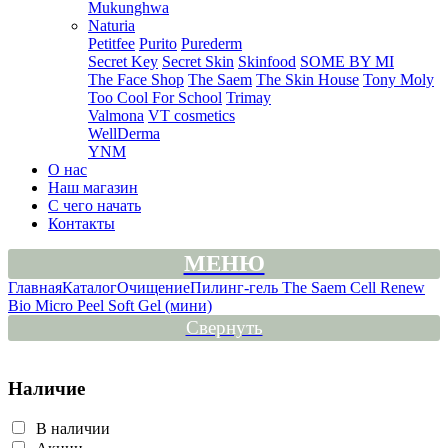
Mukunghwa
Naturia
Petitfee
Purito
Purederm
Secret Key
Secret Skin
Skinfood
SOME BY MI
The Face Shop
The Saem
The Skin House
Tony Moly
Too Cool For School
Trimay
Valmona
VT cosmetics
WellDerma
YNM
О нас
Наш магазин
С чего начать
Контакты
МЕНЮ
Главная
Каталог
Очищение
Пилинг-гель The Saem Cell Renew
Bio Micro Peel Soft Gel (мини)
Свернуть
Наличие
В наличии