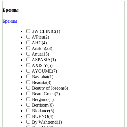
Бренды
Бренды
3W CLINIC
(1)
A'Pieu
(2)
AHC
(4)
Anskin
(23)
Anua
(15)
ASPASIA
(1)
AXIS-Y
(5)
AYOUME
(7)
Baviphat
(1)
Beausta
(3)
Beauty of Joseon
(6)
BeauuGreen
(2)
Bergamo
(1)
Berrisom
(6)
Biodance
(5)
BUENO
(4)
By Wishtrend
(1)