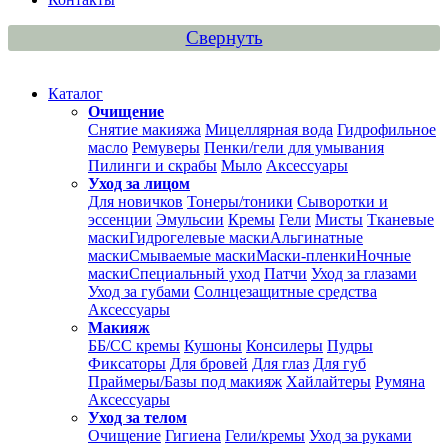
Свернуть
Каталог
Очищение
Снятие макияжа
Мицеллярная вода
Гидрофильное
масло
Ремуверы
Пенки/гели для умывания
Пилинги и скрабы
Мыло
Аксессуары
Уход за лицом
Для новичков
Тонеры/тоники
Сыворотки и
эссенции
Эмульсии
Кремы
Гели
Мисты
Тканевые
маски
Гидрогелевые маски
Альгинатные
маски
Смываемые маски
Маски-пленки
Ночные
маски
Специальный уход
Патчи
Уход за глазами
Уход за губами
Солнцезащитные средства
Аксессуары
Макияж
ББ/СС кремы
Кушоны
Консилеры
Пудры
Фиксаторы
Для бровей
Для глаз
Для губ
Праймеры/Базы под макияж
Хайлайтеры
Румяна
Аксессуары
Уход за телом
Очищение
Гигиена
Гели/кремы
Уход за руками