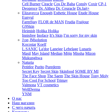
Cell Burner
Ciracle
Cos De Baha
Consly
Coxir
CP-1
Deoproce
Dr. Althea
Dr. Ceuracle
Dr.Jart+
Elizavecca
Enough
Esthetic House
Etude House
Eunyul
FarmStay
FLOR de MAN
Frudia
Fraijour
G9Skin
Heimish
Holika Holika
Innisfree
Inoface
It’s Skin
I’m sorry for my skin
J:on
JMsolution
Kocostar
Koelf
L.SANIC
La'dor
Laneige
Lebelage
Lunaris
Masil
May Island
Median
Mijin
Missha
Mizon
Mukunghwa
Naturia
Petitfee
Purito
Purederm
Secret Key
Secret Skin
Skinfood
SOME BY MI
The Face Shop
The Saem
The Skin House
Tony Moly
Too Cool For School
Trimay
Valmona
VT cosmetics
WellDerma
YNM
О нас
Наш магазин
С чего начать
Контакты