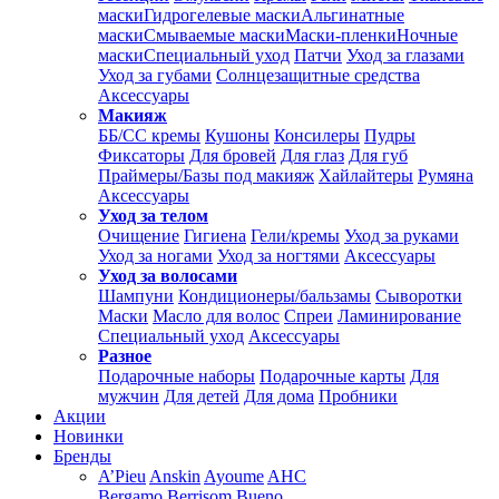
маски
Гидрогелевые маски
Альгинатные
маски
Смываемые маски
Маски-пленки
Ночные
маски
Специальный уход
Патчи
Уход за глазами
Уход за губами
Солнцезащитные средства
Аксессуары
Макияж
ББ/СС кремы
Кушоны
Консилеры
Пудры
Фиксаторы
Для бровей
Для глаз
Для губ
Праймеры/Базы под макияж
Хайлайтеры
Румяна
Аксессуары
Уход за телом
Очищение
Гигиена
Гели/кремы
Уход за руками
Уход за ногами
Уход за ногтями
Аксессуары
Уход за волосами
Шампуни
Кондиционеры/бальзамы
Сыворотки
Маски
Масло для волос
Спреи
Ламинирование
Специальный уход
Аксессуары
Разное
Подарочные наборы
Подарочные карты
Для
мужчин
Для детей
Для дома
Пробники
Акции
Новинки
Бренды
A’Pieu
Anskin
Ayoume
AHC
Bergamo
Berrisom
Bueno