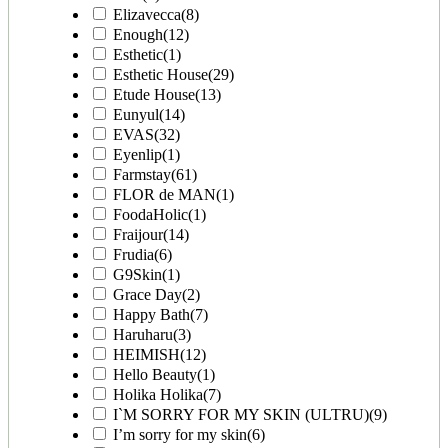
Elizavecca
(8)
Enough
(12)
Esthetic
(1)
Esthetic House
(29)
Etude House
(13)
Eunyul
(14)
EVAS
(32)
Eyenlip
(1)
Farmstay
(61)
FLOR de MAN
(1)
FoodaHolic
(1)
Fraijour
(14)
Frudia
(6)
G9Skin
(1)
Grace Day
(2)
Happy Bath
(7)
Haruharu
(3)
HEIMISH
(12)
Hello Beauty
(1)
Holika Holika
(7)
I`M SORRY FOR MY SKIN (ULTRU)
(9)
I’m sorry for my skin
(6)