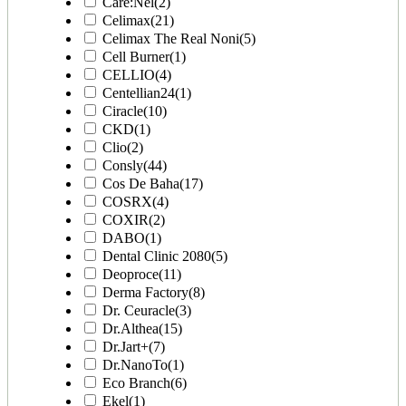
Care:Nel
(2)
Celimax
(21)
Celimax The Real Noni
(5)
Cell Burner
(1)
CELLIO
(4)
Centellian24
(1)
Ciracle
(10)
CKD
(1)
Clio
(2)
Consly
(44)
Cos De Baha
(17)
COSRX
(4)
COXIR
(2)
DABO
(1)
Dental Clinic 2080
(5)
Deoproce
(11)
Derma Factory
(8)
Dr. Ceuracle
(3)
Dr.Althea
(15)
Dr.Jart+
(7)
Dr.NanoTo
(1)
Eco Branch
(6)
Ekel
(1)