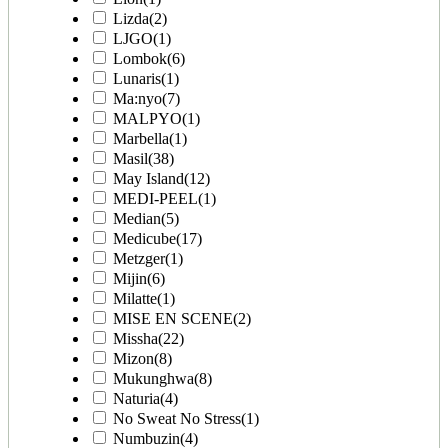
Lizda
(2)
LJGO
(1)
Lombok
(6)
Lunaris
(1)
Ma:nyo
(7)
MALPYO
(1)
Marbella
(1)
Masil
(38)
May Island
(12)
MEDI-PEEL
(1)
Median
(5)
Medicube
(17)
Metzger
(1)
Mijin
(6)
Milatte
(1)
MISE EN SCENE
(2)
Missha
(22)
Mizon
(8)
Mukunghwa
(8)
Naturia
(4)
No Sweat No Stress
(1)
Numbuzin
(4)