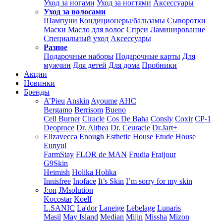
Уход за ногами
Уход за ногтями
Аксессуары
Уход за волосами
Шампуни
Кондиционеры/бальзамы
Сыворотки
Маски
Масло для волос
Спреи
Ламинирование
Специальный уход
Аксессуары
Разное
Подарочные наборы
Подарочные карты
Для
мужчин
Для детей
Для дома
Пробники
Акции
Новинки
Бренды
A’Pieu
Anskin
Ayoume
AHC
Bergamo
Berrisom
Bueno
Cell Burner
Ciracle
Cos De Baha
Consly
Coxir
CP-1
Deoproce
Dr. Althea
Dr. Ceuracle
Dr.Jart+
Elizavecca
Enough
Esthetic House
Etude House
Eunyul
FarmStay
FLOR de MAN
Frudia
Fraijour
G9Skin
Heimish
Holika Holika
Innisfree
Inoface
It’s Skin
I’m sorry for my skin
J:on
JMsolution
Kocostar
Koelf
L.SANIC
La'dor
Laneige
Lebelage
Lunaris
Masil
May Island
Median
Mijin
Missha
Mizon