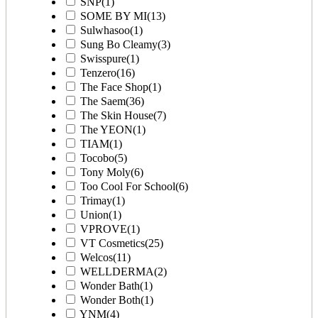
SNP
(1)
SOME BY MI
(13)
Sulwhasoo
(1)
Sung Bo Cleamy
(3)
Swisspure
(1)
Tenzero
(16)
The Face Shop
(1)
The Saem
(36)
The Skin House
(7)
The YEON
(1)
TIAM
(1)
Tocobo
(5)
Tony Moly
(6)
Too Cool For School
(6)
Trimay
(1)
Union
(1)
VPROVE
(1)
VT Cosmetics
(25)
Welcos
(11)
WELLDERMA
(2)
Wonder Bath
(1)
Wonder Both
(1)
YNM
(4)