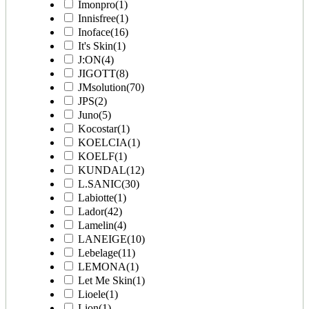
Imonpro
(1)
Innisfree
(1)
Inoface
(16)
It's Skin
(1)
J:ON
(4)
JIGOTT
(8)
JMsolution
(70)
JPS
(2)
Juno
(5)
Kocostar
(1)
KOELCIA
(1)
KOELF
(1)
KUNDAL
(12)
L.SANIC
(30)
Labiotte
(1)
Lador
(42)
Lamelin
(4)
LANEIGE
(10)
Lebelage
(11)
LEMONA
(1)
Let Me Skin
(1)
Lioele
(1)
Lion
(1)