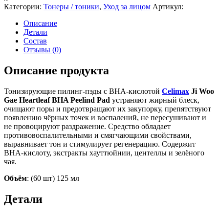
Категории:
Тонеры / тоники
,
Уход за лицом
Артикул:
Описание
Детали
Состав
Отзывы (0)
Описание продукта
Тонизирующие пилинг-пэды с BHA-кислотой
Celimax
Ji Woo
Gae Heartleaf BHA Peelind Pad
устраняют жирный блеск,
очищают поры и предотвращают их закупорку, препятствуют
появлению чёрных точек и воспалений, не пересушивают и
не провоцируют раздражение. Средство обладает
противовоспалительными и смягчающими свойствами,
выравнивает тон и стимулирует регенерацию. Содержит
BHA-кислоту, экстракты хауттюйнии, центеллы и зелёного
чая.
Объём
: (60 шт) 125 мл
Детали