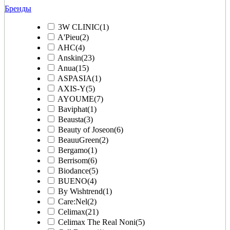
Бренды
3W CLINIC
(1)
A'Pieu
(2)
AHC
(4)
Anskin
(23)
Anua
(15)
ASPASIA
(1)
AXIS-Y
(5)
AYOUME
(7)
Baviphat
(1)
Beausta
(3)
Beauty of Joseon
(6)
BeauuGreen
(2)
Bergamo
(1)
Berrisom
(6)
Biodance
(5)
BUENO
(4)
By Wishtrend
(1)
Care:Nel
(2)
Celimax
(21)
Celimax The Real Noni
(5)