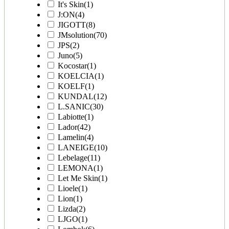
It's Skin
(1)
J:ON
(4)
JIGOTT
(8)
JMsolution
(70)
JPS
(2)
Juno
(5)
Kocostar
(1)
KOELCIA
(1)
KOELF
(1)
KUNDAL
(12)
L.SANIC
(30)
Labiotte
(1)
Lador
(42)
Lamelin
(4)
LANEIGE
(10)
Lebelage
(11)
LEMONA
(1)
Let Me Skin
(1)
Lioele
(1)
Lion
(1)
Lizda
(2)
LJGO
(1)