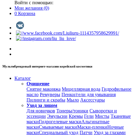
Войти с помощью:
Мои желания
(0)
0
Корзина
Мультибрендовый интернет-магазин корейской косметики
Каталог
Очищение
Снятие макияжа
Мицеллярная вода
Гидрофильное
масло
Ремуверы
Пенки/гели для умывания
Пилинги и скрабы
Мыло
Аксессуары
Уход за лицом
Для новичков
Тонеры/тоники
Сыворотки и
эссенции
Эмульсии
Кремы
Гели
Мисты
Тканевые
маски
Гидрогелевые маски
Альгинатные
маски
Смываемые маски
Маски-пленки
Ночные
маски
Специальный уход
Патчи
Уход за глазами