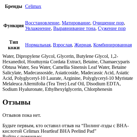
Бренды
Celimax
Восстановление
,
Матирование
,
Очищение пор
,
Функция
Увлажнение
,
Выравнивание тона
,
Сужение пор
Тип
Нормальная
,
Взрослая
,
Жирная
,
Комбинированная
кожи
Water, Dipropylene Glycol, Glycerin, Butylene Glycol, 1,2-
Hexanediol, Houttuynia Cordata Extract, Betaine, Chamaecyparis
Obtusa Water, Sea Water, Camellia Sinensis Leaf Water, Betaine
Salicylate, Madecassoside, Asiaticoside, Madecassic Acid, Asiatic
Acid, Polyglyceryl-10 Laurate, Arginine, Polyglyceryl-10 Myristate
Melaleuca Alternifolia (Tea Tree) Leaf Oil, Disodium EDTA,
Sodium Hyaluronate, Ethylhexylglycerin, Chlorphenesin
Отзывы
Отзывов пока нет.
Будьте первым, кто оставил отзыв на “Пилинг-пэды с BHA-
кислотой Celimax Heartleaf BHA Peelind Pad”
Войти с помощью: