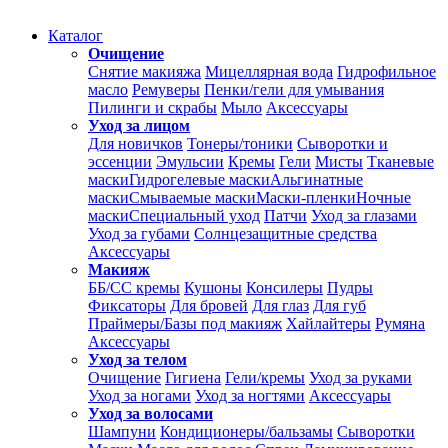
Каталог
Очищение
Снятие макияжа
Мицеллярная вода
Гидрофильное
масло
Ремуверы
Пенки/гели для умывания
Пилинги и скрабы
Мыло
Аксессуары
Уход за лицом
Для новичков
Тонеры/тоники
Сыворотки и
эссенции
Эмульсии
Кремы
Гели
Мисты
Тканевые
маски
Гидрогелевые маски
Альгинатные
маски
Смываемые маски
Маски-пленки
Ночные
маски
Специальный уход
Патчи
Уход за глазами
Уход за губами
Солнцезащитные средства
Аксессуары
Макияж
ББ/СС кремы
Кушоны
Консилеры
Пудры
Фиксаторы
Для бровей
Для глаз
Для губ
Праймеры/Базы под макияж
Хайлайтеры
Румяна
Аксессуары
Уход за телом
Очищение
Гигиена
Гели/кремы
Уход за руками
Уход за ногами
Уход за ногтями
Аксессуары
Уход за волосами
Шампуни
Кондиционеры/бальзамы
Сыворотки