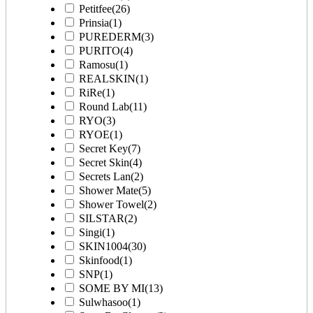
Petitfee
(26)
Prinsia
(1)
PUREDERM
(3)
PURITO
(4)
Ramosu
(1)
REALSKIN
(1)
RiRe
(1)
Round Lab
(11)
RYO
(3)
RYOE
(1)
Secret Key
(7)
Secret Skin
(4)
Secrets Lan
(2)
Shower Mate
(5)
Shower Towel
(2)
SILSTAR
(2)
Singi
(1)
SKIN1004
(30)
Skinfood
(1)
SNP
(1)
SOME BY MI
(13)
Sulwhasoo
(1)