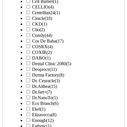
Cell Burner
(1)
CELLIO
(4)
Centellian24
(1)
Ciracle
(10)
CKD
(1)
Clio
(2)
Consly
(44)
Cos De Baha
(17)
COSRX
(4)
COXIR
(2)
DABO
(1)
Dental Clinic 2080
(5)
Deoproce
(11)
Derma Factory
(8)
Dr. Ceuracle
(3)
Dr.Althea
(15)
Dr.Jart+
(7)
Dr.NanoTo
(1)
Eco Branch
(6)
Ekel
(1)
Elizavecca
(8)
Enough
(12)
Esthetic
(1)