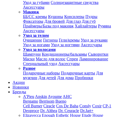
Уход за губами
Солнцезащитные средства
Аксессуары
Макияж
ББ/СС кремы
Кушоны
Консилеры
Пудры
Фиксаторы
Для бровей
Для глаз
Для губ
Праймеры/Базы под макияж
Хайлайтеры
Румяна
Аксессуары
Уход за телом
Очищение
Гигиена
Гели/кремы
Уход за руками
Уход за ногами
Уход за ногтями
Аксессуары
Уход за волосами
Шампуни
Кондиционеры/бальзамы
Сыворотки
Маски
Масло для волос
Спреи
Ламинирование
Специальный уход
Аксессуары
Разное
Подарочные наборы
Подарочные карты
Для
мужчин
Для детей
Для дома
Пробники
Акции
Новинки
Бренды
A’Pieu
Anskin
Ayoume
AHC
Bergamo
Berrisom
Bueno
Cell Burner
Ciracle
Cos De Baha
Consly
Coxir
CP-1
Deoproce
Dr. Althea
Dr. Ceuracle
Dr.Jart+
Elizavecca
Enough
Esthetic House
Etude House