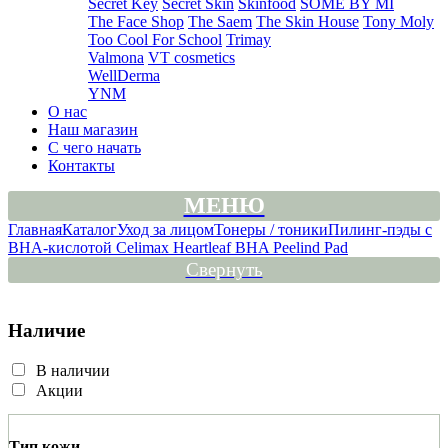
Secret Key
Secret Skin
Skinfood
SOME BY MI
The Face Shop
The Saem
The Skin House
Tony Moly
Too Cool For School
Trimay
Valmona
VT cosmetics
WellDerma
YNM
О нас
Наш магазин
С чего начать
Контакты
МЕНЮ
Главная
Каталог
Уход за лицом
Тонеры / тоники
Пилинг-пэды с
BHA-кислотой Celimax Heartleaf BHA Peelind Pad
Свернуть
Наличие
В наличии
Акции
Тип кожи