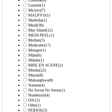
Lombok
(6)
Lunaris
(1)
Ma:nyo
(7)
MALPYO
(1)
Marbella
(1)
Masil
(38)
May Island
(12)
MEDI-PEEL
(1)
Median
(5)
Medicube
(17)
Metzger
(1)
Mijin
(6)
Milatte
(1)
MISE EN SCENE
(2)
Missha
(22)
Mizon
(8)
Mukunghwa
(8)
Naturia
(4)
No Sweat No Stress
(1)
Numbuzin
(4)
ON:
(1)
Ottie
(1)
PERIOE
(3)