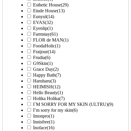
Esthetic House
(29)
Etude House
(13)
Eunyul
(14)
EVAS
(32)
Eyenlip
(1)
Farmstay
(61)
FLOR de MAN
(1)
FoodaHolic
(1)
Fraijour
(14)
Frudia
(6)
G9Skin
(1)
Grace Day
(2)
Happy Bath
(7)
Haruharu
(3)
HEIMISH
(12)
Hello Beauty
(1)
Holika Holika
(7)
I`M SORRY FOR MY SKIN (ULTRU)
(9)
I’m sorry for my skin
(6)
Imonpro
(1)
Innisfree
(1)
Inoface
(16)