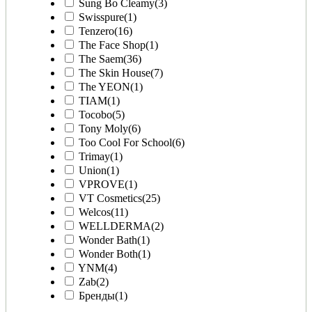
Sung Bo Cleamy
(3)
Swisspure
(1)
Tenzero
(16)
The Face Shop
(1)
The Saem
(36)
The Skin House
(7)
The YEON
(1)
TIAM
(1)
Tocobo
(5)
Tony Moly
(6)
Too Cool For School
(6)
Trimay
(1)
Union
(1)
VPROVE
(1)
VT Cosmetics
(25)
Welcos
(11)
WELLDERMA
(2)
Wonder Bath
(1)
Wonder Both
(1)
YNM
(4)
Zab
(2)
Бренды
(1)