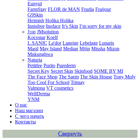
Eunyul
FarmStay
FLOR de MAN
Frudia
Fraijour
G9Skin
Heimish
Holika Holika
Innisfree
Inoface
It’s Skin
I’m sorry for my skin
J:on
JMsolution
Kocostar
Koelf
L.SANIC
La'dor
Laneige
Lebelage
Lunaris
Masil
May Island
Median
Mijin
Missha
Mizon
Mukunghwa
Naturia
Petitfee
Purito
Purederm
Secret Key
Secret Skin
Skinfood
SOME BY MI
The Face Shop
The Saem
The Skin House
Tony Moly
Too Cool For School
Trimay
Valmona
VT cosmetics
WellDerma
YNM
О нас
Наш магазин
С чего начать
Контакты
Свернуть