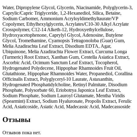
Water, Dipropylene Glycol, Glycerin, Niacinamide, Polyglycerin-3,
Caprylic/Capric Triglyceride, 1,2-Hexanediol, Silica, Betaine,
Sodium Carbomer, Ammonium Acryloyldimethyltaurate/VP
Copolymer, Ethylhexylglycerin, Acrylates/C10-30 Alkyl Acrylate
Crosspolymer, C12-14 Alketh-12, Hydroxyethylcellulose,
Hydroxyacetophenone, Caprylyl Glycol, Adenosine, Butylene
Glycol, Tromethamine, Cyamopsis Tetragonoloba (Guar) Gum,
Melia Azadirachta Leaf Extract, Disodium EDTA, Agar,
Ubiquinone, Melia Azadirachta Flower Extract, Curcuma Longa
(Turmeric) Root Extract, Xanthan Gum, Centella Asiatica Extract,
Ascorbic Acid, Ocimum Sanctum Leaf Extract, Tocopherol,
Hydrogenated Polydecene, Hippophae Rhamnoides Fruit Oil,
Glutathione, Hippophae Rhamnoides Water, Propanediol, Corallina
Officinalis Extract, Polyglyceryl-10 Laurate, Astaxanthin,
Hydrogenated Phosphatidylcholine, Retinyl Palmitate, Disodium
Phosphate, Polysorbate 60, Eriobotrya Japonica Leaf Extract,
Sodium Phosphate, Sodium Lauroyl Glutamate, Mentha Viridis
(Spearmint) Extract, Sodium Hyaluronate, Propolis Extract, Ferulic
Acid, Asiaticoside, Asiatic Acid, Madecassic Acid, Madecassoside
Отзывы
Отзывов пока нет.