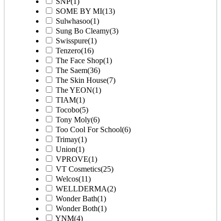
SNP
(1)
SOME BY MI
(13)
Sulwhasoo
(1)
Sung Bo Cleamy
(3)
Swisspure
(1)
Tenzero
(16)
The Face Shop
(1)
The Saem
(36)
The Skin House
(7)
The YEON
(1)
TIAM
(1)
Tocobo
(5)
Tony Moly
(6)
Too Cool For School
(6)
Trimay
(1)
Union
(1)
VPROVE
(1)
VT Cosmetics
(25)
Welcos
(11)
WELLDERMA
(2)
Wonder Bath
(1)
Wonder Both
(1)
YNM
(4)