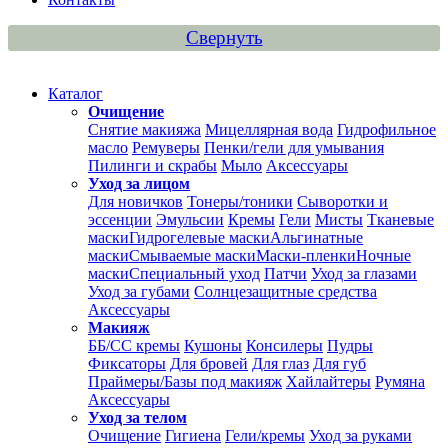
Свернуть
Каталог
Очищение
Снятие макияжа
Мицеллярная вода
Гидрофильное
масло
Ремуверы
Пенки/гели для умывания
Пилинги и скрабы
Мыло
Аксессуары
Уход за лицом
Для новичков
Тонеры/тоники
Сыворотки и
эссенции
Эмульсии
Кремы
Гели
Мисты
Тканевые
маски
Гидрогелевые маски
Альгинатные
маски
Смываемые маски
Маски-пленки
Ночные
маски
Специальный уход
Патчи
Уход за глазами
Уход за губами
Солнцезащитные средства
Аксессуары
Макияж
ББ/СС кремы
Кушоны
Консилеры
Пудры
Фиксаторы
Для бровей
Для глаз
Для губ
Праймеры/Базы под макияж
Хайлайтеры
Румяна
Аксессуары
Уход за телом
Очищение
Гигиена
Гели/кремы
Уход за руками