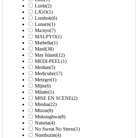
Lizda
(2)
LJGO
(1)
Lombok
(6)
Lunaris
(1)
Ma:nyo
(7)
MALPYO
(1)
Marbella
(1)
Masil
(38)
May Island
(12)
MEDI-PEEL
(1)
Median
(5)
Medicube
(17)
Metzger
(1)
Mijin
(6)
Milatte
(1)
MISE EN SCENE
(2)
Missha
(22)
Mizon
(8)
Mukunghwa
(8)
Naturia
(4)
No Sweat No Stress
(1)
Numbuzin
(4)