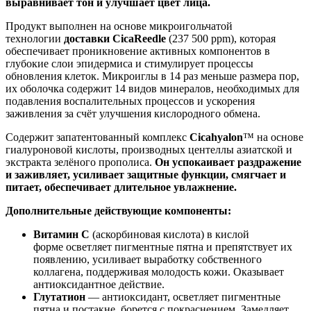
выравнивает тон и улучшает цвет лица.
Продукт выполнен на основе микроигольчатой
технологии
доставки CicaReedle
(237 500 ppm), которая
обеспечивает проникновение активных компонентов в
глубокие слои эпидермиса и стимулирует процессы
обновления клеток. Микроиглы в 14 раз меньше размера пор,
их оболочка содержит 14 видов минералов, необходимых для
подавления воспалительных процессов и ускорения
заживления за счёт улучшения кислородного обмена.
Содержит запатентованный комплекс
Cicahyalon
™ на основе
гиалуроновой кислоты, производных центеллы азиатской и
экстракта зелёного прополиса.
Он успокаивает раздражение
и заживляет, усиливает защитные функции, смягчает и
питает, обеспечивает длительное увлажнение.
Дополнительные действующие компоненты:
Витамин С
(аскорбиновая кислота) в кислой
форме осветляет пигментные пятна и препятствует их
появлению, усиливает выработку собственного
коллагена, поддерживая молодость кожи. Оказывает
антиоксидантное действие.
Глутатион
— антиоксидант, осветляет пигментные
пятна и постакне, борется с покраснением. Замедляет