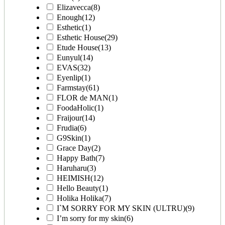
Elizavecca
(8)
Enough
(12)
Esthetic
(1)
Esthetic House
(29)
Etude House
(13)
Eunyul
(14)
EVAS
(32)
Eyenlip
(1)
Farmstay
(61)
FLOR de MAN
(1)
FoodaHolic
(1)
Fraijour
(14)
Frudia
(6)
G9Skin
(1)
Grace Day
(2)
Happy Bath
(7)
Haruharu
(3)
HEIMISH
(12)
Hello Beauty
(1)
Holika Holika
(7)
I`M SORRY FOR MY SKIN (ULTRU)
(9)
I’m sorry for my skin
(6)