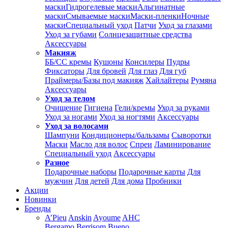
маски
Гидрогелевые маски
Альгинатные
маски
Смываемые маски
Маски-пленки
Ночные
маски
Специальный уход
Патчи
Уход за глазами
Уход за губами
Солнцезащитные средства
Аксессуары
Макияж
ББ/СС кремы
Кушоны
Консилеры
Пудры
Фиксаторы
Для бровей
Для глаз
Для губ
Праймеры/Базы под макияж
Хайлайтеры
Румяна
Аксессуары
Уход за телом
Очищение
Гигиена
Гели/кремы
Уход за руками
Уход за ногами
Уход за ногтями
Аксессуары
Уход за волосами
Шампуни
Кондиционеры/бальзамы
Сыворотки
Маски
Масло для волос
Спреи
Ламинирование
Специальный уход
Аксессуары
Разное
Подарочные наборы
Подарочные карты
Для
мужчин
Для детей
Для дома
Пробники
Акции
Новинки
Бренды
A’Pieu
Anskin
Ayoume
AHC
Bergamo
Berrisom
Bueno