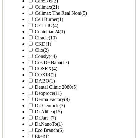
Care:Nel
(2)
Celimax
(21)
Celimax The Real Noni
(5)
Cell Burner
(1)
CELLIO
(4)
Centellian24
(1)
Ciracle
(10)
CKD
(1)
Clio
(2)
Consly
(44)
Cos De Baha
(17)
COSRX
(4)
COXIR
(2)
DABO
(1)
Dental Clinic 2080
(5)
Deoproce
(11)
Derma Factory
(8)
Dr. Ceuracle
(3)
Dr.Althea
(15)
Dr.Jart+
(7)
Dr.NanoTo
(1)
Eco Branch
(6)
Ekel
(1)