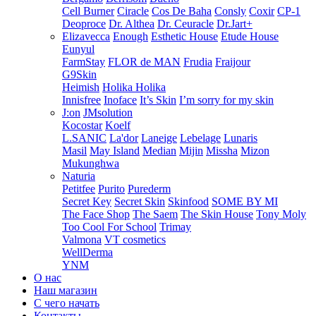
Cell Burner
Ciracle
Cos De Baha
Consly
Coxir
CP-1
Deoproce
Dr. Althea
Dr. Ceuracle
Dr.Jart+
Elizavecca
Enough
Esthetic House
Etude House
Eunyul
FarmStay
FLOR de MAN
Frudia
Fraijour
G9Skin
Heimish
Holika Holika
Innisfree
Inoface
It’s Skin
I’m sorry for my skin
J:on
JMsolution
Kocostar
Koelf
L.SANIC
La'dor
Laneige
Lebelage
Lunaris
Masil
May Island
Median
Mijin
Missha
Mizon
Mukunghwa
Naturia
Petitfee
Purito
Purederm
Secret Key
Secret Skin
Skinfood
SOME BY MI
The Face Shop
The Saem
The Skin House
Tony Moly
Too Cool For School
Trimay
Valmona
VT cosmetics
WellDerma
YNM
О нас
Наш магазин
С чего начать
Контакты