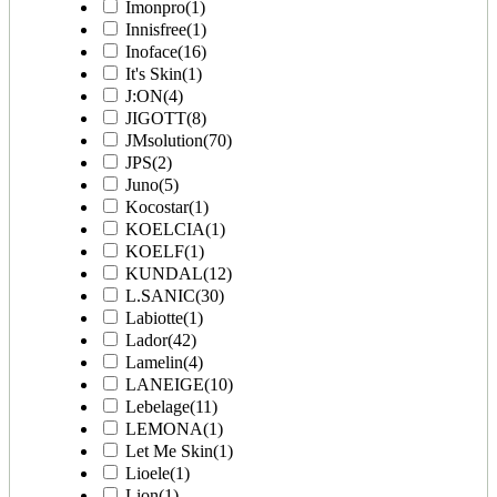
Imonpro
(1)
Innisfree
(1)
Inoface
(16)
It's Skin
(1)
J:ON
(4)
JIGOTT
(8)
JMsolution
(70)
JPS
(2)
Juno
(5)
Kocostar
(1)
KOELCIA
(1)
KOELF
(1)
KUNDAL
(12)
L.SANIC
(30)
Labiotte
(1)
Lador
(42)
Lamelin
(4)
LANEIGE
(10)
Lebelage
(11)
LEMONA
(1)
Let Me Skin
(1)
Lioele
(1)
Lion
(1)