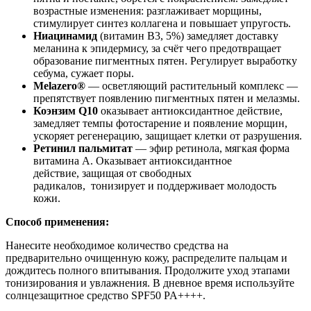
возрастные изменения: разглаживает морщины,
стимулирует синтез коллагена и повышает упругость.
Ниацинамид
(витамин B3, 5%) замедляет доставку
меланина к эпидермису, за счёт чего предотвращает
образование пигментных пятен. Регулирует выработку
себума, сужает поры.
Melazero®
— осветляющий растительный комплекс —
препятствует появлению пигментных пятен и мелазмы.
Коэнзим Q10
оказывает антиоксидантное действие,
замедляет темпы фотостарение и появление морщин,
ускоряет регенерацию, защищает клетки от разрушения.
Ретинил пальмитат
— эфир ретинола, мягкая форма
витамина A. Оказывает антиоксидантное
действие, защищая от свободных
радикалов, тонизирует и поддерживает молодость
кожи.
Способ применения:
Нанесите необходимое количество средства на
предварительно очищенную кожу, распределите пальцам и
дождитесь полного впитывания. Продолжите уход этапами
тонизирования и увлажнения. В дневное время используйте
солнцезащитное средство SPF50 PA++++.