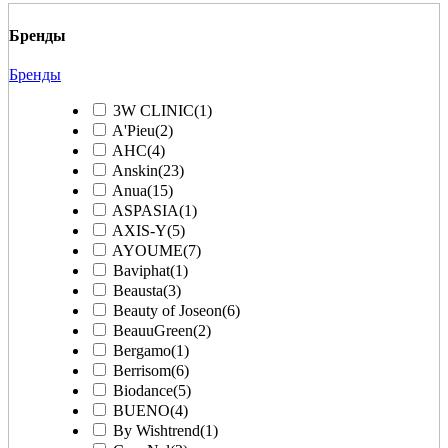
Бренды
Бренды
3W CLINIC
(1)
A'Pieu
(2)
AHC
(4)
Anskin
(23)
Anua
(15)
ASPASIA
(1)
AXIS-Y
(5)
AYOUME
(7)
Baviphat
(1)
Beausta
(3)
Beauty of Joseon
(6)
BeauuGreen
(2)
Bergamo
(1)
Berrisom
(6)
Biodance
(5)
BUENO
(4)
By Wishtrend
(1)