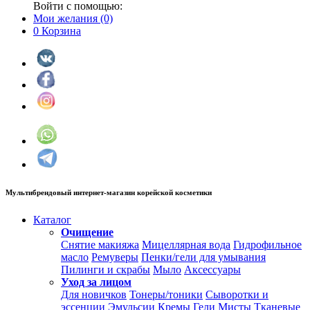
Войти с помощью:
Мои желания
(0)
0
Корзина
Мультибрендовый интернет-магазин корейской косметики
Каталог
Очищение
Снятие макияжа
Мицеллярная вода
Гидрофильное
масло
Ремуверы
Пенки/гели для умывания
Пилинги и скрабы
Мыло
Аксессуары
Уход за лицом
Для новичков
Тонеры/тоники
Сыворотки и
эссенции
Эмульсии
Кремы
Гели
Мисты
Тканевые