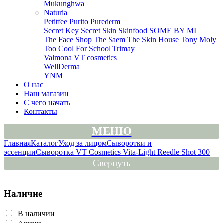
Mukunghwa
Naturia
Petitfee
Purito
Purederm
Secret Key
Secret Skin
Skinfood
SOME BY MI
The Face Shop
The Saem
The Skin House
Tony Moly
Too Cool For School
Trimay
Valmona
VT cosmetics
WellDerma
YNM
О нас
Наш магазин
С чего начать
Контакты
МЕНЮ
Главная
Каталог
Уход за лицом
Сыворотки и
эссенции
Сыворотка VT Cosmetics Vita-Light Reedle Shot 300
Свернуть
Наличие
В наличии