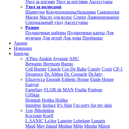
Уход за ногами
Уход за ногтями
Аксессуары
Уход за волосами
Шампуни
Кондиционеры/бальзамы
Сыворотки
Маски
Масло для волос
Спреи
Ламинирование
Специальный уход
Аксессуары
Разное
Подарочные наборы
Подарочные карты
Для
мужчин
Для детей
Для дома
Пробники
Акции
Новинки
Бренды
A’Pieu
Anskin
Ayoume
AHC
Bergamo
Berrisom
Bueno
Cell Burner
Ciracle
Cos De Baha
Consly
Coxir
CP-1
Deoproce
Dr. Althea
Dr. Ceuracle
Dr.Jart+
Elizavecca
Enough
Esthetic House
Etude House
Eunyul
FarmStay
FLOR de MAN
Frudia
Fraijour
G9Skin
Heimish
Holika Holika
Innisfree
Inoface
It’s Skin
I’m sorry for my skin
J:on
JMsolution
Kocostar
Koelf
L.SANIC
La'dor
Laneige
Lebelage
Lunaris
Masil
May Island
Median
Mijin
Missha
Mizon