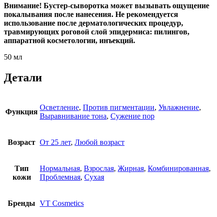
Внимание! Бустер-сыворотка может вызывать ощущение
покалывания после нанесения. Не рекомендуется
использование после дерматологических процедур,
травмирующих роговой слой эпидермиса: пилингов,
аппаратной косметологии, инъекций.
50 мл
Детали
Осветление
,
Против пигментации
,
Увлажнение
,
Функция
Выравнивание тона
,
Сужение пор
Возраст
От 25 лет
,
Любой возраст
Тип
Нормальная
,
Взрослая
,
Жирная
,
Комбинированная
,
кожи
Проблемная
,
Сухая
Бренды
VT Cosmetics