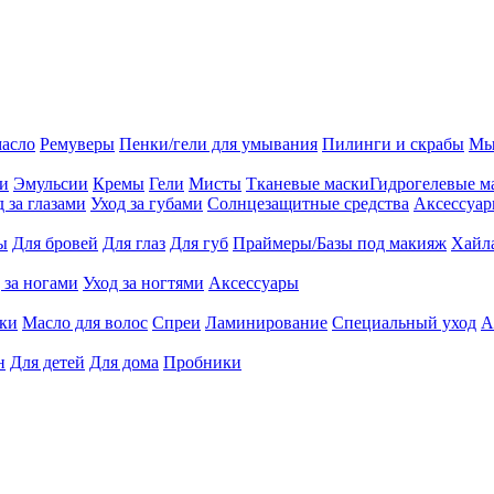
масло
Ремуверы
Пенки/гели для умывания
Пилинги и скрабы
Мы
ии
Эмульсии
Кремы
Гели
Мисты
Тканевые маски
Гидрогелевые м
д за глазами
Уход за губами
Солнцезащитные средства
Аксессуа
ы
Для бровей
Для глаз
Для губ
Праймеры/Базы под макияж
Хайл
 за ногами
Уход за ногтями
Аксессуары
ки
Масло для волос
Спреи
Ламинирование
Специальный уход
А
н
Для детей
Для дома
Пробники