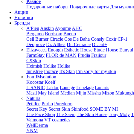
Разное
Подарочные наборы
Подарочные карты
Для мужчи
Акции
Новинки
Бренды
A’Pieu
Anskin
Ayoume
AHC
Bergamo
Berrisom
Bueno
Cell Burner
Ciracle
Cos De Baha
Consly
Coxir
CP-1
Deoproce
Dr. Althea
Dr. Ceuracle
Dr.Jart+
Elizavecca
Enough
Esthetic House
Etude House
Eunyul
FarmStay
FLOR de MAN
Frudia
Fraijour
G9Skin
Heimish
Holika Holika
Innisfree
Inoface
It’s Skin
I’m sorry for my skin
J:on
JMsolution
Kocostar
Koelf
L.SANIC
La'dor
Laneige
Lebelage
Lunaris
Masil
May Island
Median
Mijin
Missha
Mizon
Mukung
Naturia
Petitfee
Purito
Purederm
Secret Key
Secret Skin
Skinfood
SOME BY MI
The Face Shop
The Saem
The Skin House
Tony Moly
T
Valmona
VT cosmetics
WellDerma
YNM