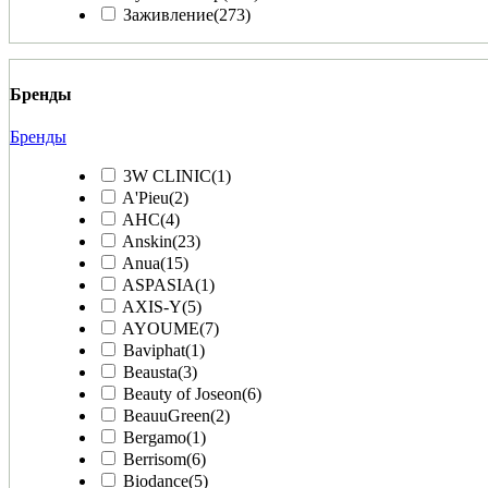
Заживление
(273)
Бренды
Бренды
3W CLINIC
(1)
A'Pieu
(2)
AHC
(4)
Anskin
(23)
Anua
(15)
ASPASIA
(1)
AXIS-Y
(5)
AYOUME
(7)
Baviphat
(1)
Beausta
(3)
Beauty of Joseon
(6)
BeauuGreen
(2)
Bergamo
(1)
Berrisom
(6)
Biodance
(5)