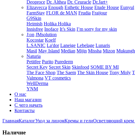
Deoproce
Dr. Althea
Dr. Ceuracle
Dr.Jart+
Elizavecca
Enough
Esthetic House
Etude House
Eunyul
FarmStay
FLOR de MAN
Frudia
Fraijour
G9Skin
Heimish
Holika Holika
Innisfree
Inoface
It’s Skin
I’m sorry for my skin
J:on
JMsolution
Kocostar
Koelf
L.SANIC
La'dor
Laneige
Lebelage
Lunaris
Masil
May Island
Median
Mijin
Missha
Mizon
Mukung
Naturia
Petitfee
Purito
Purederm
Secret Key
Secret Skin
Skinfood
SOME BY MI
The Face Shop
The Saem
The Skin House
Tony Moly
T
Valmona
VT cosmetics
WellDerma
YNM
О нас
Наш магазин
С чего начать
Контакты
Главная
Каталог
Уход за лицом
Кремы и гели
Осветляющий крем C
Наличие