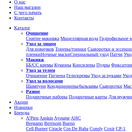
О нас
Наш магазин
С чего начать
Контакты
Каталог
Очищение
Снятие макияжа
Мицеллярная вода
Гидрофильное 
Уход за лицом
Для новичков
Тонеры/тоники
Сыворотки и эссенц
пленки
Ночные маски
Специальный уход
Патчи
Ухо
Макияж
ББ/СС кремы
Кушоны
Консилеры
Пудры
Фиксатор
Уход за телом
Очищение
Гигиена
Гели/кремы
Уход за руками
Уход
Уход за волосами
Шампуни
Кондиционеры/бальзамы
Сыворотки
Мас
Разное
Подарочные наборы
Подарочные карты
Для мужчи
Акции
Новинки
Бренды
A’Pieu
Anskin
Ayoume
AHC
Bergamo
Berrisom
Bueno
Cell Burner
Ciracle
Cos De Baha
Consly
Coxir
CP-1