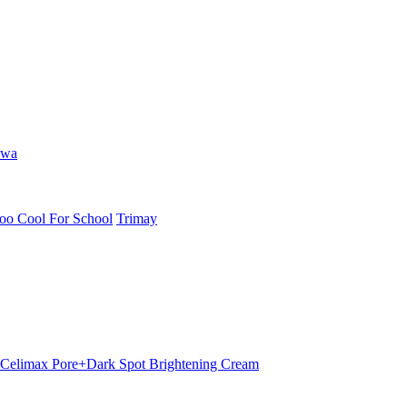
hwa
oo Cool For School
Trimay
elimax Pore+Dark Spot Brightening Cream