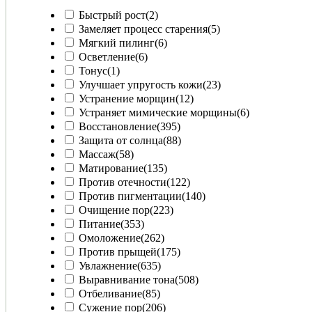
Быстрый рост
(2)
Замеляет процесс старения
(5)
Мягкий пилинг
(6)
Осветление
(6)
Тонус
(1)
Улучшает упругость кожи
(23)
Устранение морщин
(12)
Устраняет мимические морщины
(6)
Восстановление
(395)
Защита от солнца
(88)
Массаж
(58)
Матирование
(135)
Против отечности
(122)
Против пигментации
(140)
Очищение пор
(223)
Питание
(353)
Омоложение
(262)
Против прыщей
(175)
Увлажнение
(635)
Выравнивание тона
(508)
Отбеливание
(85)
Сужение пор
(206)