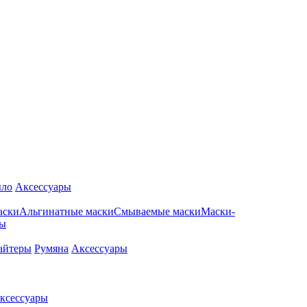
ло
Аксессуары
аски
Альгинатные маски
Смываемые маски
Маски-
ры
айтеры
Румяна
Аксессуары
ксессуары