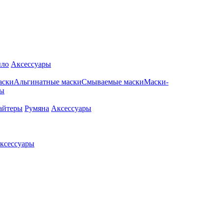
ло
Аксессуары
аски
Альгинатные маски
Смываемые маски
Маски-
ры
айтеры
Румяна
Аксессуары
ксессуары