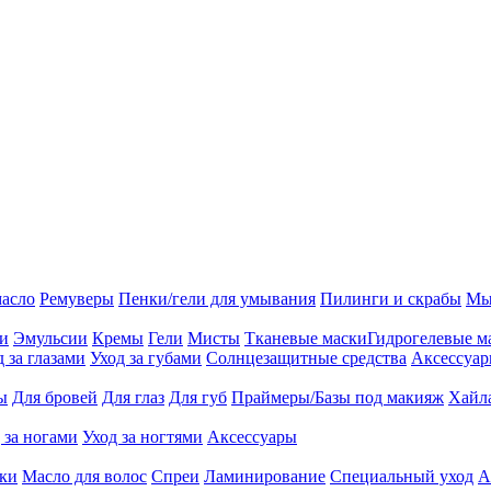
масло
Ремуверы
Пенки/гели для умывания
Пилинги и скрабы
Мы
ии
Эмульсии
Кремы
Гели
Мисты
Тканевые маски
Гидрогелевые м
д за глазами
Уход за губами
Солнцезащитные средства
Аксессуа
ы
Для бровей
Для глаз
Для губ
Праймеры/Базы под макияж
Хайл
 за ногами
Уход за ногтями
Аксессуары
ки
Масло для волос
Спреи
Ламинирование
Специальный уход
А