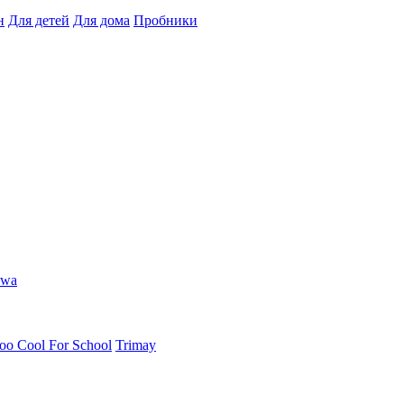
н
Для детей
Для дома
Пробники
hwa
oo Cool For School
Trimay