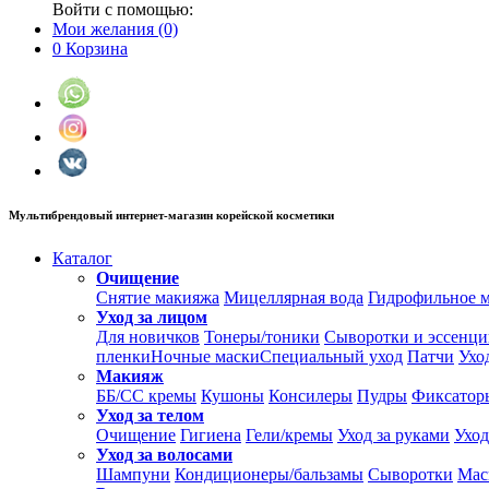
Войти с помощью:
Мои желания
(0)
0
Корзина
Мультибрендовый интернет-магазин корейской косметики
Каталог
Очищение
Снятие макияжа
Мицеллярная вода
Гидрофильное 
Уход за лицом
Для новичков
Тонеры/тоники
Сыворотки и эссенц
пленки
Ночные маски
Специальный уход
Патчи
Ухо
Макияж
ББ/СС кремы
Кушоны
Консилеры
Пудры
Фиксатор
Уход за телом
Очищение
Гигиена
Гели/кремы
Уход за руками
Уход
Уход за волосами
Шампуни
Кондиционеры/бальзамы
Сыворотки
Мас