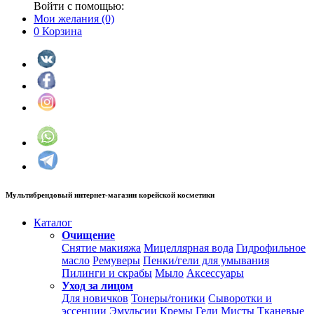
Войти с помощью:
Мои желания
(0)
0
Корзина
Мультибрендовый интернет-магазин корейской косметики
Каталог
Очищение
Снятие макияжа
Мицеллярная вода
Гидрофильное
масло
Ремуверы
Пенки/гели для умывания
Пилинги и скрабы
Мыло
Аксессуары
Уход за лицом
Для новичков
Тонеры/тоники
Сыворотки и
эссенции
Эмульсии
Кремы
Гели
Мисты
Тканевые