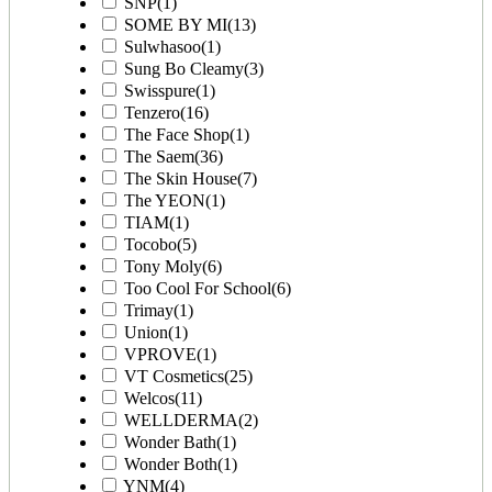
SNP
(1)
SOME BY MI
(13)
Sulwhasoo
(1)
Sung Bo Cleamy
(3)
Swisspure
(1)
Tenzero
(16)
The Face Shop
(1)
The Saem
(36)
The Skin House
(7)
The YEON
(1)
TIAM
(1)
Tocobo
(5)
Tony Moly
(6)
Too Cool For School
(6)
Trimay
(1)
Union
(1)
VPROVE
(1)
VT Cosmetics
(25)
Welcos
(11)
WELLDERMA
(2)
Wonder Bath
(1)
Wonder Both
(1)
YNM
(4)