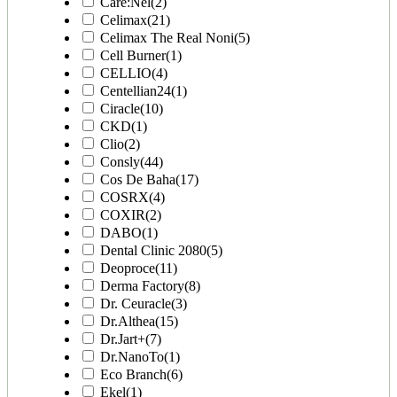
Care:Nel
(2)
Celimax
(21)
Celimax The Real Noni
(5)
Cell Burner
(1)
CELLIO
(4)
Centellian24
(1)
Ciracle
(10)
CKD
(1)
Clio
(2)
Consly
(44)
Cos De Baha
(17)
COSRX
(4)
COXIR
(2)
DABO
(1)
Dental Clinic 2080
(5)
Deoproce
(11)
Derma Factory
(8)
Dr. Ceuracle
(3)
Dr.Althea
(15)
Dr.Jart+
(7)
Dr.NanoTo
(1)
Eco Branch
(6)
Ekel
(1)