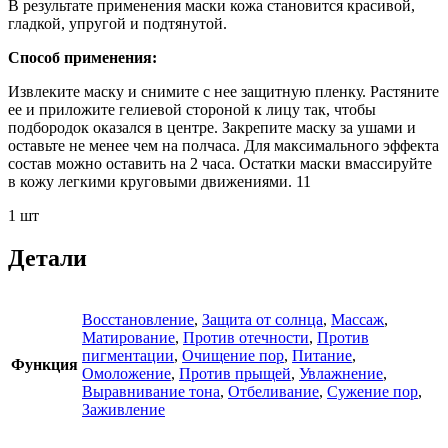
В результате применения маски кожа становится красивой,
гладкой, упругой и подтянутой.
Способ применения:
Извлеките маску и снимите с нее защитную пленку. Растяните
ее и приложите гелиевой стороной к лицу так, чтобы
подбородок оказался в центре. Закрепите маску за ушами и
оставьте не менее чем на полчаса. Для максимального эффекта
состав можно оставить на 2 часа. Остатки маски вмассируйте
в кожу легкими круговыми движениями. 11
1 шт
Детали
Восстановление
,
Защита от солнца
,
Массаж
,
Матирование
,
Против отечности
,
Против
пигментации
,
Очищение пор
,
Питание
,
Функция
Омоложение
,
Против прыщей
,
Увлажнение
,
Выравнивание тона
,
Отбеливание
,
Сужение пор
,
Заживление