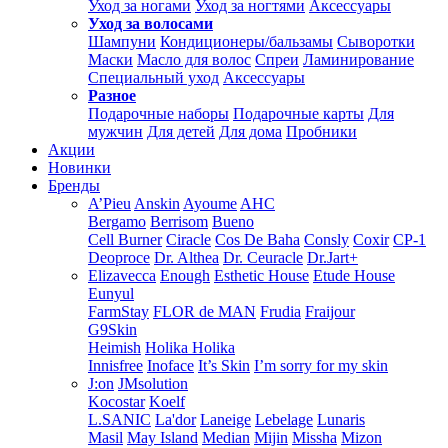
Уход за ногами
Уход за ногтями
Аксессуары
Уход за волосами
Шампуни
Кондиционеры/бальзамы
Сыворотки
Маски
Масло для волос
Спреи
Ламинирование
Специальный уход
Аксессуары
Разное
Подарочные наборы
Подарочные карты
Для
мужчин
Для детей
Для дома
Пробники
Акции
Новинки
Бренды
A’Pieu
Anskin
Ayoume
AHC
Bergamo
Berrisom
Bueno
Cell Burner
Ciracle
Cos De Baha
Consly
Coxir
CP-1
Deoproce
Dr. Althea
Dr. Ceuracle
Dr.Jart+
Elizavecca
Enough
Esthetic House
Etude House
Eunyul
FarmStay
FLOR de MAN
Frudia
Fraijour
G9Skin
Heimish
Holika Holika
Innisfree
Inoface
It’s Skin
I’m sorry for my skin
J:on
JMsolution
Kocostar
Koelf
L.SANIC
La'dor
Laneige
Lebelage
Lunaris
Masil
May Island
Median
Mijin
Missha
Mizon