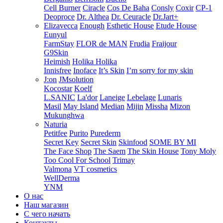
Cell Burner
Ciracle
Cos De Baha
Consly
Coxir
CP-1
Deoproce
Dr. Althea
Dr. Ceuracle
Dr.Jart+
Elizavecca
Enough
Esthetic House
Etude House
Eunyul
FarmStay
FLOR de MAN
Frudia
Fraijour
G9Skin
Heimish
Holika Holika
Innisfree
Inoface
It’s Skin
I’m sorry for my skin
J:on
JMsolution
Kocostar
Koelf
L.SANIC
La'dor
Laneige
Lebelage
Lunaris
Masil
May Island
Median
Mijin
Missha
Mizon
Mukunghwa
Naturia
Petitfee
Purito
Purederm
Secret Key
Secret Skin
Skinfood
SOME BY MI
The Face Shop
The Saem
The Skin House
Tony Moly
Too Cool For School
Trimay
Valmona
VT cosmetics
WellDerma
YNM
О нас
Наш магазин
С чего начать
Контакты