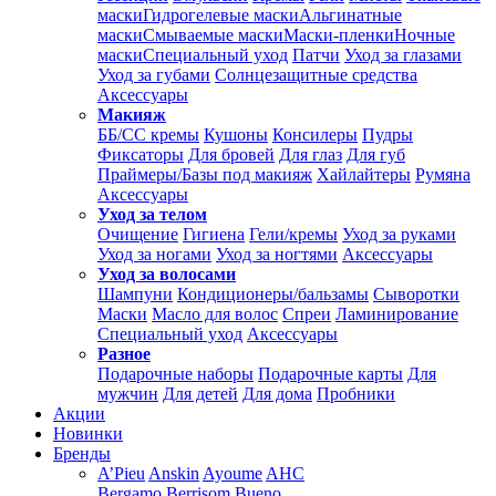
маски
Гидрогелевые маски
Альгинатные
маски
Смываемые маски
Маски-пленки
Ночные
маски
Специальный уход
Патчи
Уход за глазами
Уход за губами
Солнцезащитные средства
Аксессуары
Макияж
ББ/СС кремы
Кушоны
Консилеры
Пудры
Фиксаторы
Для бровей
Для глаз
Для губ
Праймеры/Базы под макияж
Хайлайтеры
Румяна
Аксессуары
Уход за телом
Очищение
Гигиена
Гели/кремы
Уход за руками
Уход за ногами
Уход за ногтями
Аксессуары
Уход за волосами
Шампуни
Кондиционеры/бальзамы
Сыворотки
Маски
Масло для волос
Спреи
Ламинирование
Специальный уход
Аксессуары
Разное
Подарочные наборы
Подарочные карты
Для
мужчин
Для детей
Для дома
Пробники
Акции
Новинки
Бренды
A’Pieu
Anskin
Ayoume
AHC
Bergamo
Berrisom
Bueno