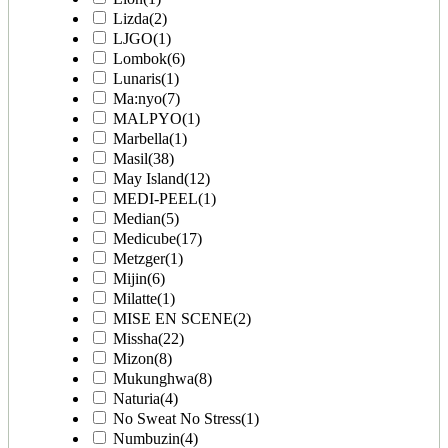
Lizda
(2)
LJGO
(1)
Lombok
(6)
Lunaris
(1)
Ma:nyo
(7)
MALPYO
(1)
Marbella
(1)
Masil
(38)
May Island
(12)
MEDI-PEEL
(1)
Median
(5)
Medicube
(17)
Metzger
(1)
Mijin
(6)
Milatte
(1)
MISE EN SCENE
(2)
Missha
(22)
Mizon
(8)
Mukunghwa
(8)
Naturia
(4)
No Sweat No Stress
(1)
Numbuzin
(4)