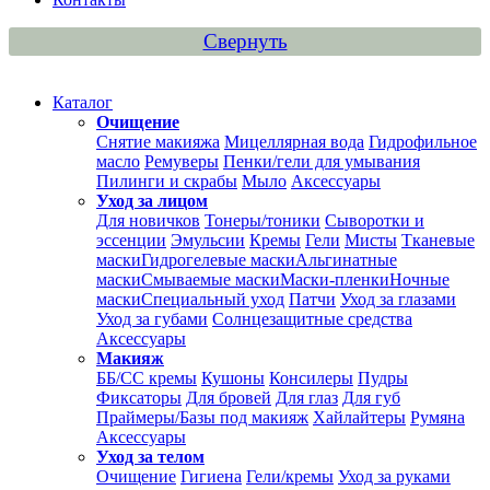
Свернуть
Каталог
Очищение
Снятие макияжа
Мицеллярная вода
Гидрофильное
масло
Ремуверы
Пенки/гели для умывания
Пилинги и скрабы
Мыло
Аксессуары
Уход за лицом
Для новичков
Тонеры/тоники
Сыворотки и
эссенции
Эмульсии
Кремы
Гели
Мисты
Тканевые
маски
Гидрогелевые маски
Альгинатные
маски
Смываемые маски
Маски-пленки
Ночные
маски
Специальный уход
Патчи
Уход за глазами
Уход за губами
Солнцезащитные средства
Аксессуары
Макияж
ББ/СС кремы
Кушоны
Консилеры
Пудры
Фиксаторы
Для бровей
Для глаз
Для губ
Праймеры/Базы под макияж
Хайлайтеры
Румяна
Аксессуары
Уход за телом
Очищение
Гигиена
Гели/кремы
Уход за руками