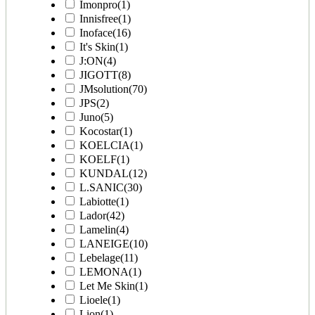
Imonpro
(1)
Innisfree
(1)
Inoface
(16)
It's Skin
(1)
J:ON
(4)
JIGOTT
(8)
JMsolution
(70)
JPS
(2)
Juno
(5)
Kocostar
(1)
KOELCIA
(1)
KOELF
(1)
KUNDAL
(12)
L.SANIC
(30)
Labiotte
(1)
Lador
(42)
Lamelin
(4)
LANEIGE
(10)
Lebelage
(11)
LEMONA
(1)
Let Me Skin
(1)
Lioele
(1)
Lion
(1)