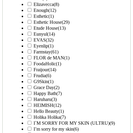
Elizavecca
(8)
Enough
(12)
Esthetic
(1)
Esthetic House
(29)
Etude House
(13)
Eunyul
(14)
EVAS
(32)
Eyenlip
(1)
Farmstay
(61)
FLOR de MAN
(1)
FoodaHolic
(1)
Fraijour
(14)
Frudia
(6)
G9Skin
(1)
Grace Day
(2)
Happy Bath
(7)
Haruharu
(3)
HEIMISH
(12)
Hello Beauty
(1)
Holika Holika
(7)
I`M SORRY FOR MY SKIN (ULTRU)
(9)
I’m sorry for my skin
(6)