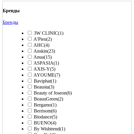
Бренды
Бренды
3W CLINIC
(1)
A'Pieu
(2)
AHC
(4)
Anskin
(23)
Anua
(15)
ASPASIA
(1)
AXIS-Y
(5)
AYOUME
(7)
Baviphat
(1)
Beausta
(3)
Beauty of Joseon
(6)
BeauuGreen
(2)
Bergamo
(1)
Berrisom
(6)
Biodance
(5)
BUENO
(4)
By Wishtrend
(1)