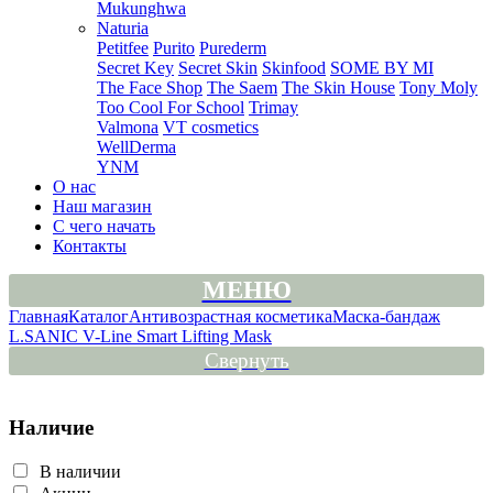
Mukunghwa
Naturia
Petitfee
Purito
Purederm
Secret Key
Secret Skin
Skinfood
SOME BY MI
The Face Shop
The Saem
The Skin House
Tony Moly
Too Cool For School
Trimay
Valmona
VT cosmetics
WellDerma
YNM
О нас
Наш магазин
С чего начать
Контакты
МЕНЮ
Главная
Каталог
Антивозрастная косметика
Маска-бандаж
L.SANIC V-Line Smart Lifting Mask
Свернуть
Наличие
В наличии